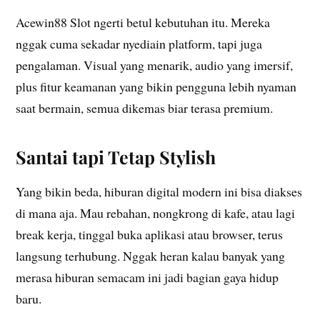
Acewin88 Slot ngerti betul kebutuhan itu. Mereka
nggak cuma sekadar nyediain platform, tapi juga
pengalaman. Visual yang menarik, audio yang imersif,
plus fitur keamanan yang bikin pengguna lebih nyaman
saat bermain, semua dikemas biar terasa premium.
Santai tapi Tetap Stylish
Yang bikin beda, hiburan digital modern ini bisa diakses
di mana aja. Mau rebahan, nongkrong di kafe, atau lagi
break kerja, tinggal buka aplikasi atau browser, terus
langsung terhubung. Nggak heran kalau banyak yang
merasa hiburan semacam ini jadi bagian gaya hidup
baru.