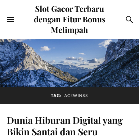
Slot Gacor Terbaru
dengan Fitur Bonus
Melimpah
TAG:
ACEWIN88
Dunia Hiburan Digital yang
Bikin Santai dan Seru