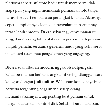
platform seperti suletoto hadir untuk mempermudah
siapa pun yang ingin menikmati permainan toto tanpa
harus ribet cari tempat atau perangkat khusus. Aksesnya
cepat, tampilannya clean, dan pengalaman bermainnya
terasa lebih smooth. Di era sekarang, kenyamanan itu
king, dan itu yang bikin platform seperti ini jadi pilihan
banyak pemain, terutama generasi muda yang suka serba
instan tapi tetap mau pengalaman yang engaging.
Bicara soal hiburan modern, nggak bisa dipungkiri
kalau permainan berbasis angka ini sering dianggap satu
judi online
kategori dengan
. Walaupun konteksnya bisa
berbeda tergantung bagaimana setiap orang
memanfaatkannya, tetap penting buat pemain untuk
punya batasan dan kontrol diri. Sebab hiburan apa pun,