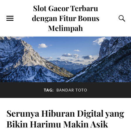
Slot Gacor Terbaru
dengan Fitur Bonus
Melimpah
TAG:
BANDAR TOTO
Serunya Hiburan Digital yang
Bikin Harimu Makin Asik