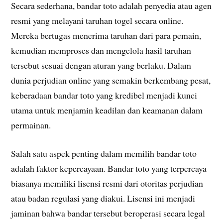
Secara sederhana, bandar toto adalah penyedia atau agen
resmi yang melayani taruhan togel secara online.
Mereka bertugas menerima taruhan dari para pemain,
kemudian memproses dan mengelola hasil taruhan
tersebut sesuai dengan aturan yang berlaku. Dalam
dunia perjudian online yang semakin berkembang pesat,
keberadaan bandar toto yang kredibel menjadi kunci
utama untuk menjamin keadilan dan keamanan dalam
permainan.
Salah satu aspek penting dalam memilih bandar toto
adalah faktor kepercayaan. Bandar toto yang terpercaya
biasanya memiliki lisensi resmi dari otoritas perjudian
atau badan regulasi yang diakui. Lisensi ini menjadi
jaminan bahwa bandar tersebut beroperasi secara legal