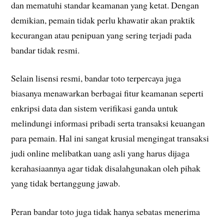
dan mematuhi standar keamanan yang ketat. Dengan
demikian, pemain tidak perlu khawatir akan praktik
kecurangan atau penipuan yang sering terjadi pada
bandar tidak resmi.
Selain lisensi resmi, bandar toto terpercaya juga
biasanya menawarkan berbagai fitur keamanan seperti
enkripsi data dan sistem verifikasi ganda untuk
melindungi informasi pribadi serta transaksi keuangan
para pemain. Hal ini sangat krusial mengingat transaksi
judi online melibatkan uang asli yang harus dijaga
kerahasiaannya agar tidak disalahgunakan oleh pihak
yang tidak bertanggung jawab.
Peran bandar toto juga tidak hanya sebatas menerima