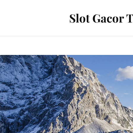
Slot Gacor 