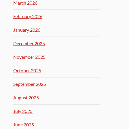
March 2026
February 2026
January 2026
December 2025
November 2025
October 2025
September 2025
August 2025
July 2025
June 2025