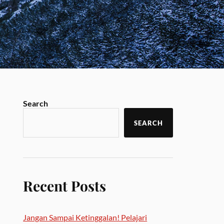
Search
SEARCH
Recent Posts
Jangan Sampai Ketinggalan! Pelajari