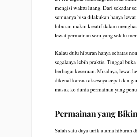
mengisi waktu luang. Dari sekadar s
semuanya bisa dilakukan hanya lewat
hiburan makin kreatif dalam menghad
lewat permainan seru yang selalu men
Kalau dulu hiburan hanya sebatas nont
segalanya lebih praktis. Tinggal buka
berbagai keseruan. Misalnya, lewat la
dikenal karena aksesnya cepat dan g
masuk ke dunia permainan yang pen
Permainan yang Biki
Salah satu daya tarik utama hiburan d