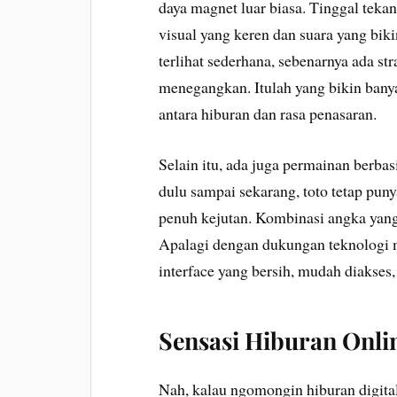
daya magnet luar biasa. Tinggal tekan
visual yang keren dan suara yang bi
terlihat sederhana, sebenarnya ada str
menegangkan. Itulah yang bikin bany
antara hiburan dan rasa penasaran.
Selain itu, ada juga permainan berba
dulu sampai sekarang, toto tetap pun
penuh kejutan. Kombinasi angka yang s
Apalagi dengan dukungan teknologi mo
interface yang bersih, mudah diakses
Sensasi Hiburan Onli
Nah, kalau ngomongin hiburan digital,