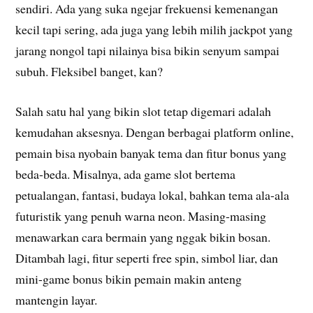
sendiri. Ada yang suka ngejar frekuensi kemenangan
kecil tapi sering, ada juga yang lebih milih jackpot yang
jarang nongol tapi nilainya bisa bikin senyum sampai
subuh. Fleksibel banget, kan?
Salah satu hal yang bikin slot tetap digemari adalah
kemudahan aksesnya. Dengan berbagai platform online,
pemain bisa nyobain banyak tema dan fitur bonus yang
beda-beda. Misalnya, ada game slot bertema
petualangan, fantasi, budaya lokal, bahkan tema ala-ala
futuristik yang penuh warna neon. Masing-masing
menawarkan cara bermain yang nggak bikin bosan.
Ditambah lagi, fitur seperti free spin, simbol liar, dan
mini-game bonus bikin pemain makin anteng
mantengin layar.