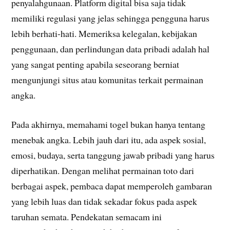
penyalahgunaan. Platform digital bisa saja tidak
memiliki regulasi yang jelas sehingga pengguna harus
lebih berhati-hati. Memeriksa kelegalan, kebijakan
penggunaan, dan perlindungan data pribadi adalah hal
yang sangat penting apabila seseorang berniat
mengunjungi situs atau komunitas terkait permainan
angka.
Pada akhirnya, memahami togel bukan hanya tentang
menebak angka. Lebih jauh dari itu, ada aspek sosial,
emosi, budaya, serta tanggung jawab pribadi yang harus
diperhatikan. Dengan melihat permainan toto dari
berbagai aspek, pembaca dapat memperoleh gambaran
yang lebih luas dan tidak sekadar fokus pada aspek
taruhan semata. Pendekatan semacam ini