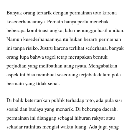
Banyak orang tertarik dengan permainan toto karena
kesederhanaannya. Pemain hanya perlu menebak
beberapa kombinasi angka, lalu menunggu hasil undian.
Namun kesederhanaannya itu bukan berarti permainan
ini tanpa risiko. Justru karena terlihat sederhana, banyak
orang lupa bahwa togel tetap merupakan bentuk
perjudian yang melibatkan uang nyata. Mengabaikan
aspek ini bisa membuat seseorang terjebak dalam pola
bermain yang tidak sehat.
Di balik ketertarikan publik terhadap toto, ada pula sisi
sosial dan budaya yang menarik. Di beberapa daerah,
permainan ini dianggap sebagai hiburan rakyat atau
sekadar rutinitas mengisi waktu luang. Ada juga yang