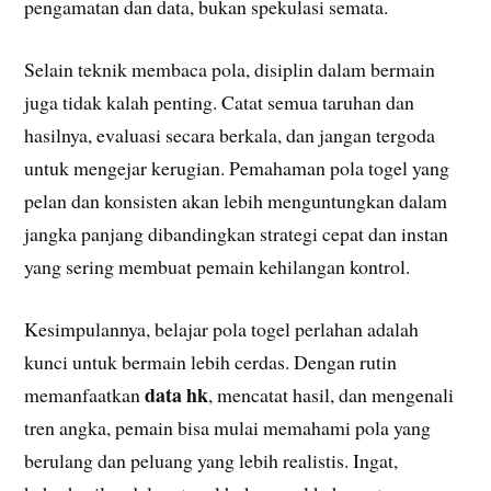
pengamatan dan data, bukan spekulasi semata.
Selain teknik membaca pola, disiplin dalam bermain
juga tidak kalah penting. Catat semua taruhan dan
hasilnya, evaluasi secara berkala, dan jangan tergoda
untuk mengejar kerugian. Pemahaman pola togel yang
pelan dan konsisten akan lebih menguntungkan dalam
jangka panjang dibandingkan strategi cepat dan instan
yang sering membuat pemain kehilangan kontrol.
Kesimpulannya, belajar pola togel perlahan adalah
kunci untuk bermain lebih cerdas. Dengan rutin
data hk
memanfaatkan
, mencatat hasil, dan mengenali
tren angka, pemain bisa mulai memahami pola yang
berulang dan peluang yang lebih realistis. Ingat,