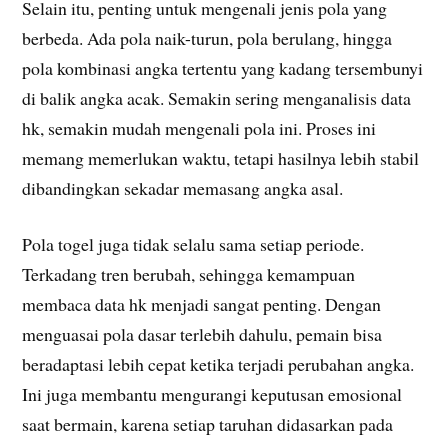
Selain itu, penting untuk mengenali jenis pola yang
berbeda. Ada pola naik-turun, pola berulang, hingga
pola kombinasi angka tertentu yang kadang tersembunyi
di balik angka acak. Semakin sering menganalisis data
hk, semakin mudah mengenali pola ini. Proses ini
memang memerlukan waktu, tetapi hasilnya lebih stabil
dibandingkan sekadar memasang angka asal.
Pola togel juga tidak selalu sama setiap periode.
Terkadang tren berubah, sehingga kemampuan
membaca data hk menjadi sangat penting. Dengan
menguasai pola dasar terlebih dahulu, pemain bisa
beradaptasi lebih cepat ketika terjadi perubahan angka.
Ini juga membantu mengurangi keputusan emosional
saat bermain, karena setiap taruhan didasarkan pada