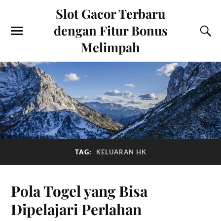
Slot Gacor Terbaru
dengan Fitur Bonus
Melimpah
TAG:
KELUARAN HK
Pola Togel yang Bisa
Dipelajari Perlahan