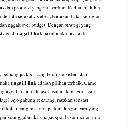
us dan promosi yang ditawarkan. Kedua, mainlah
 terlalu serakah. Ketiga, tentukan batas kerugian
dan nggak over budget. Dengan strategi yang
naga11 link
sisten di
bakal makin nyata di
peluang jackpot yang lebih konsisten, dan
naga11 link
 maka
adalah pilihan terbaik. Game
ng nggak mau main asal-asalan, tapi serius cari
 lagi? Ayo gabung sekarang, rasakan sensasi
ri kalau uang bisa didapatkan dengan cara yang
pai ketinggalan, karena jackpot besar menantimu