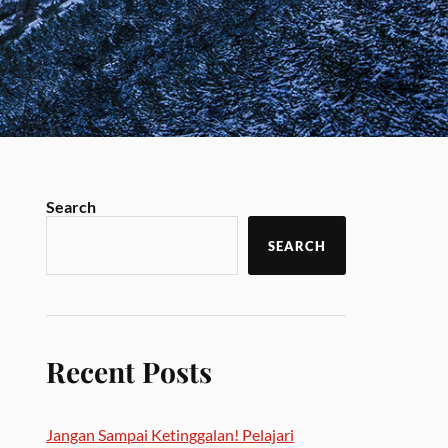
Search
SEARCH
Recent Posts
Jangan Sampai Ketinggalan! Pelajari