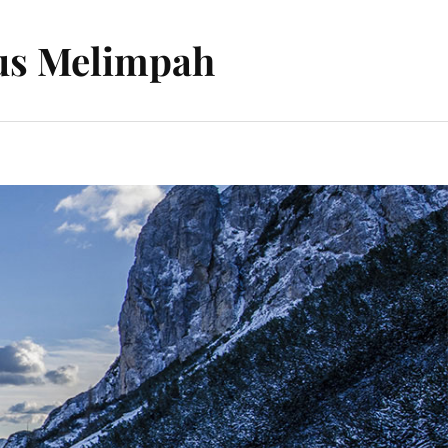
nus Melimpah