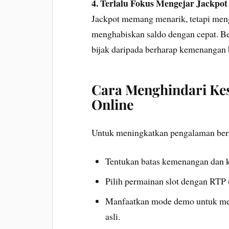
4. Terlalu Fokus Mengejar Jackpot
Jackpot memang menarik, tetapi meng
menghabiskan saldo dengan cepat. Ber
bijak daripada berharap kemenangan 
Cara Menghindari Kes
Online
Untuk meningkatkan pengalaman berma
Tentukan batas kemenangan dan 
Pilih permainan slot dengan RTP (
Manfaatkan mode demo untuk m
asli.