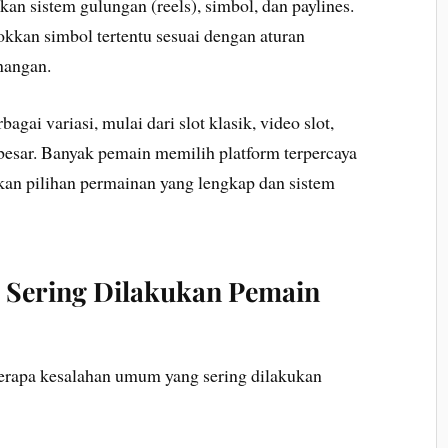
an sistem gulungan (reels), simbol, dan paylines.
kan simbol tertentu sesuai dengan aturan
nangan.
bagai variasi, mulai dari slot klasik, video slot,
 besar. Banyak pemain memilih platform terpercaya
an pilihan permainan yang lengkap dan sistem
 Sering Dilakukan Pemain
berapa kesalahan umum yang sering dilakukan