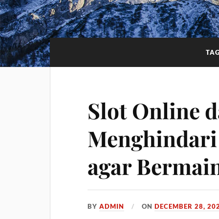
TA
Slot Online 
Menghindari
agar Bermain
BY
ADMIN
ON
DECEMBER 28, 20