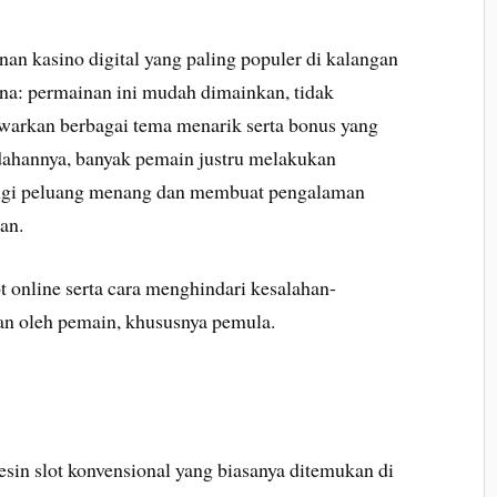
nan kasino digital yang paling populer di kalangan
na: permainan ini mudah dimainkan, tidak
warkan berbagai tema menarik serta bonus yang
ahannya, banyak pemain justru melakukan
angi peluang menang dan membuat pengalaman
an.
t online serta cara menghindari kesalahan-
an oleh pemain, khususnya pemula.
 mesin slot konvensional yang biasanya ditemukan di