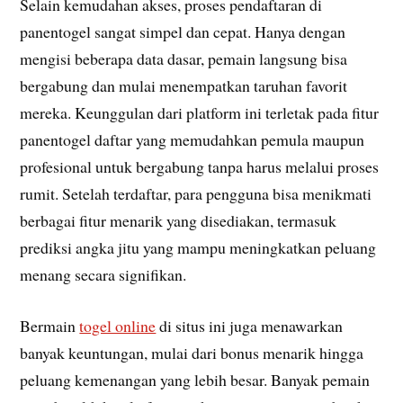
Selain kemudahan akses, proses pendaftaran di
panentogel sangat simpel dan cepat. Hanya dengan
mengisi beberapa data dasar, pemain langsung bisa
bergabung dan mulai menempatkan taruhan favorit
mereka. Keunggulan dari platform ini terletak pada fitur
panentogel daftar yang memudahkan pemula maupun
profesional untuk bergabung tanpa harus melalui proses
rumit. Setelah terdaftar, para pengguna bisa menikmati
berbagai fitur menarik yang disediakan, termasuk
prediksi angka jitu yang mampu meningkatkan peluang
menang secara signifikan.
Bermain
togel online
di situs ini juga menawarkan
banyak keuntungan, mulai dari bonus menarik hingga
peluang kemenangan yang lebih besar. Banyak pemain