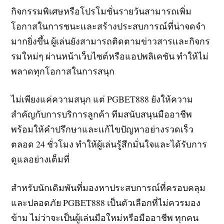
กิจกรรมพิเศษหรือโปรโมชั่นรายวันสามารถเพิ่ม
โอกาสในการชนะและสร้างประสบการณ์ที่น่าจดจำ
มากยิ่งขึ้น ผู้เล่นยังสามารถติดตามข่าวสารและกิจกร
รมใหม่ๆ ผ่านหน้าเว็บไซต์หรือแอปพลิเคชัน ทำให้ไม่
พลาดทุกโอกาสในการสนุก
ไม่เพียงแค่ความสนุก แต่ PGBET888 ยังให้ความ
สำคัญกับการบริการลูกค้า ทีมสนับสนุนมืออาชีพ
พร้อมให้คำปรึกษาและแก้ไขปัญหาอย่างรวดเร็ว
ตลอด 24 ชั่วโมง ทำให้ผู้เล่นรู้สึกมั่นใจและได้รับการ
ดูแลอย่างเต็มที่
สำหรับนักเดิมพันที่มองหาประสบการณ์ที่ครอบคลุม
และปลอดภัย PGBET888 เป็นตัวเลือกที่ไม่ควรมอง
ข้าม ไม่ว่าจะเป็นผู้เล่นมือใหม่หรือมืออาชีพ ทุกคน