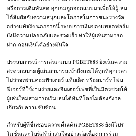
หรือการเดิมพันสด ทุกเกมถูกออกแบบมาเพื่อให้ผู้เล่น
ได้สัมผัสกับความสนุกและโอกาสในการชนะรางวัล
อย่างแท้จริง นอกจากนี้ ระบบการเงินของแพลตฟอร์ม
ยังมีความปลอดภัยและรวดเร็ว ทำให้ผู้เล่นสามารถ
ฝาก-ถอนเงินได้อย่างมั่นใจ
ประสบการณ์การเล่นเกมบน PGBET888 ยังเน้นความ
สะดวกสบาย ผู้เล่นสามารถเข้าถึงเกมได้ทุกที่ทุกเวลา
ไม่ว่าจะผ่านคอมพิวเตอร์ แท็บเล็ต หรือสมาร์ทโฟน
ฟีเจอร์ที่ใช้งานง่ายและอินเตอร์เฟซที่เป็นมิตรช่วยให้
ผู้เล่นใหม่สามารถเริ่มเล่นได้ทันทีโดยไม่ต้องกังวล
เกี่ยวกับความซับซ้อน
สำหรับผู้ที่ชื่นชอบความตื่นเต้น PGBET888 ยังมีโปร
โมชั่นและโบนัสที่น่าสนใจอย่างต่อเนื่อง การร่วม