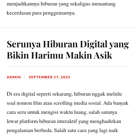
menjadikannya hiburan yang sekaligus menantang
kecerdasan para penggemarnya.
Serunya Hiburan Digital yang
Bikin Harimu Makin Asik
ADMIN
SEPTEMBER 17, 2025
Di era digital seperti sekarang, hiburan nggak melulu
soal nonton film atau scrolling media sosial. Ada banyak
cara seru untuk mengisi waktu luang, salah satunya
lewat platform hiburan interaktif yang menghadirkan
pengalaman berbeda. Salah satu cara yang lagi naik