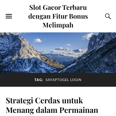
Slot Gacor Terbaru
dengan Fitur Bonus
Melimpah
TAG:
SAYAPTOGEL LOGIN
Strategi Cerdas untuk
Menang dalam Permainan