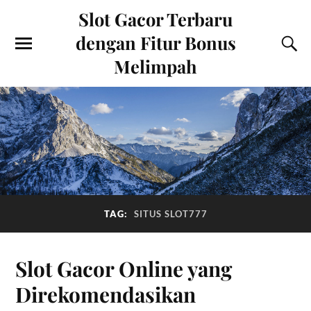
Slot Gacor Terbaru
dengan Fitur Bonus
Melimpah
TAG:
SITUS SLOT777
Slot Gacor Online yang
Direkomendasikan