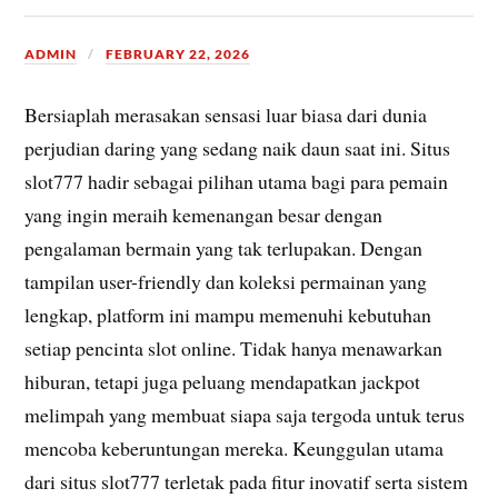
ADMIN
FEBRUARY 22, 2026
Bersiaplah merasakan sensasi luar biasa dari dunia
perjudian daring yang sedang naik daun saat ini. Situs
slot777 hadir sebagai pilihan utama bagi para pemain
yang ingin meraih kemenangan besar dengan
pengalaman bermain yang tak terlupakan. Dengan
tampilan user-friendly dan koleksi permainan yang
lengkap, platform ini mampu memenuhi kebutuhan
setiap pencinta slot online. Tidak hanya menawarkan
hiburan, tetapi juga peluang mendapatkan jackpot
melimpah yang membuat siapa saja tergoda untuk terus
mencoba keberuntungan mereka. Keunggulan utama
dari situs slot777 terletak pada fitur inovatif serta sistem