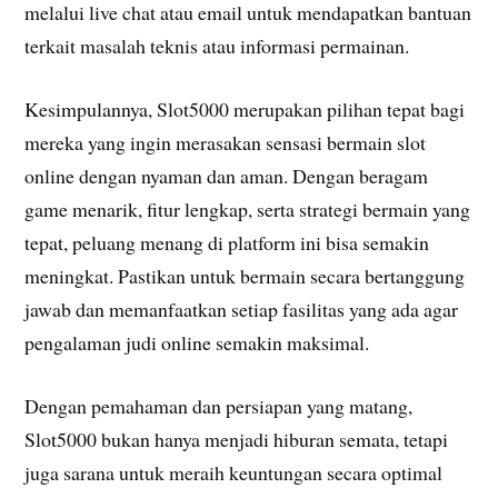
melalui live chat atau email untuk mendapatkan bantuan
terkait masalah teknis atau informasi permainan.
Kesimpulannya, Slot5000 merupakan pilihan tepat bagi
mereka yang ingin merasakan sensasi bermain slot
online dengan nyaman dan aman. Dengan beragam
game menarik, fitur lengkap, serta strategi bermain yang
tepat, peluang menang di platform ini bisa semakin
meningkat. Pastikan untuk bermain secara bertanggung
jawab dan memanfaatkan setiap fasilitas yang ada agar
pengalaman judi online semakin maksimal.
Dengan pemahaman dan persiapan yang matang,
Slot5000 bukan hanya menjadi hiburan semata, tetapi
juga sarana untuk meraih keuntungan secara optimal