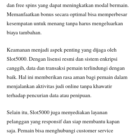
dan free spins yang dapat meningkatkan modal bermain.
Memanfaatkan bonus secara optimal bisa memperbesar
kesempatan untuk menang tanpa harus mengeluarkan
biaya tambahan.
Keamanan menjadi aspek penting yang dijaga oleh
Slot5000. Dengan lisensi resmi dan sistem enkripsi
canggih, data dan transaksi pemain terlindungi dengan
baik. Hal ini memberikan rasa aman bagi pemain dalam
menjalankan aktivitas judi online tanpa khawatir
terhadap pencurian data atau penipuan.
Selain itu, Slot5000 juga menyediakan layanan
pelanggan yang responsif dan siap membantu kapan
saja. Pemain bisa menghubungi customer service