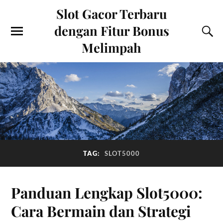
Slot Gacor Terbaru
dengan Fitur Bonus
Melimpah
TAG:
SLOT5000
Panduan Lengkap Slot5000:
Cara Bermain dan Strategi