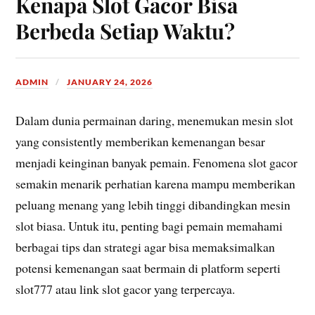
Kenapa Slot Gacor Bisa
Berbeda Setiap Waktu?
ADMIN
JANUARY 24, 2026
Dalam dunia permainan daring, menemukan mesin slot
yang consistently memberikan kemenangan besar
menjadi keinginan banyak pemain. Fenomena slot gacor
semakin menarik perhatian karena mampu memberikan
peluang menang yang lebih tinggi dibandingkan mesin
slot biasa. Untuk itu, penting bagi pemain memahami
berbagai tips dan strategi agar bisa memaksimalkan
potensi kemenangan saat bermain di platform seperti
slot777 atau link slot gacor yang terpercaya.