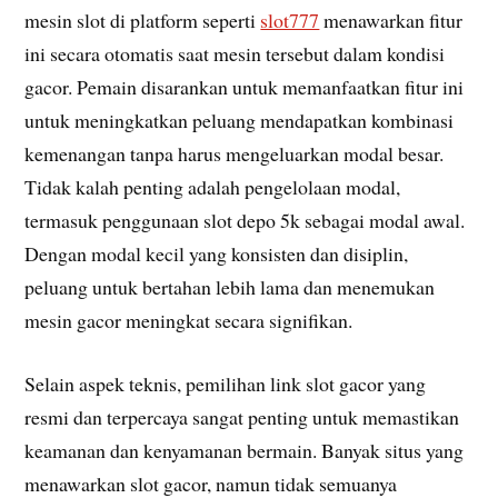
mesin slot di platform seperti
slot777
menawarkan fitur
ini secara otomatis saat mesin tersebut dalam kondisi
gacor. Pemain disarankan untuk memanfaatkan fitur ini
untuk meningkatkan peluang mendapatkan kombinasi
kemenangan tanpa harus mengeluarkan modal besar.
Tidak kalah penting adalah pengelolaan modal,
termasuk penggunaan slot depo 5k sebagai modal awal.
Dengan modal kecil yang konsisten dan disiplin,
peluang untuk bertahan lebih lama dan menemukan
mesin gacor meningkat secara signifikan.
Selain aspek teknis, pemilihan link slot gacor yang
resmi dan terpercaya sangat penting untuk memastikan
keamanan dan kenyamanan bermain. Banyak situs yang
menawarkan slot gacor, namun tidak semuanya