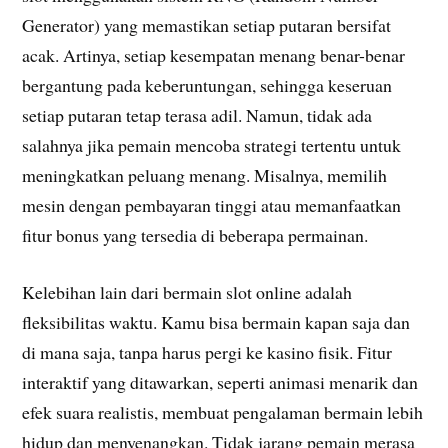
Generator) yang memastikan setiap putaran bersifat
acak. Artinya, setiap kesempatan menang benar-benar
bergantung pada keberuntungan, sehingga keseruan
setiap putaran tetap terasa adil. Namun, tidak ada
salahnya jika pemain mencoba strategi tertentu untuk
meningkatkan peluang menang. Misalnya, memilih
mesin dengan pembayaran tinggi atau memanfaatkan
fitur bonus yang tersedia di beberapa permainan.
Kelebihan lain dari bermain slot online adalah
fleksibilitas waktu. Kamu bisa bermain kapan saja dan
di mana saja, tanpa harus pergi ke kasino fisik. Fitur
interaktif yang ditawarkan, seperti animasi menarik dan
efek suara realistis, membuat pengalaman bermain lebih
hidup dan menyenangkan. Tidak jarang pemain merasa