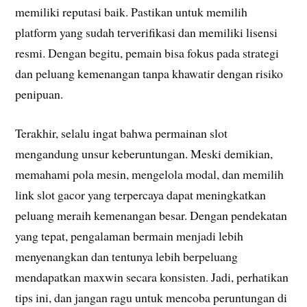
memiliki reputasi baik. Pastikan untuk memilih
platform yang sudah terverifikasi dan memiliki lisensi
resmi. Dengan begitu, pemain bisa fokus pada strategi
dan peluang kemenangan tanpa khawatir dengan risiko
penipuan.
Terakhir, selalu ingat bahwa permainan slot
mengandung unsur keberuntungan. Meski demikian,
memahami pola mesin, mengelola modal, dan memilih
link slot gacor yang terpercaya dapat meningkatkan
peluang meraih kemenangan besar. Dengan pendekatan
yang tepat, pengalaman bermain menjadi lebih
menyenangkan dan tentunya lebih berpeluang
mendapatkan maxwin secara konsisten. Jadi, perhatikan
tips ini, dan jangan ragu untuk mencoba peruntungan di