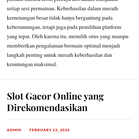
setiap sesi permainan. Keberhasilan dalam meraih
kemenangan besar tidak hanya bergantung pada
keberuntungan, tetapi juga pada pemilihan platform
yang tepat. Oleh karena itu, memilih situs yang mampu
memberikan pengalaman bermain optimal menjadi
langkah penting untuk meraih keberhasilan dan
keuntungan maksimal.
Slot Gacor Online yang
Direkomendasikan
ADMIN
FEBRUARY 22, 2026