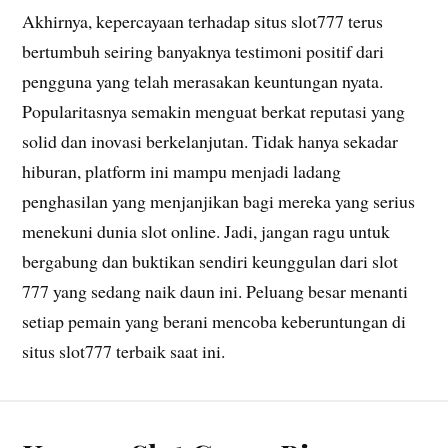
Akhirnya, kepercayaan terhadap situs slot777 terus
bertumbuh seiring banyaknya testimoni positif dari
pengguna yang telah merasakan keuntungan nyata.
Popularitasnya semakin menguat berkat reputasi yang
solid dan inovasi berkelanjutan. Tidak hanya sekadar
hiburan, platform ini mampu menjadi ladang
penghasilan yang menjanjikan bagi mereka yang serius
menekuni dunia slot online. Jadi, jangan ragu untuk
bergabung dan buktikan sendiri keunggulan dari slot
777 yang sedang naik daun ini. Peluang besar menanti
setiap pemain yang berani mencoba keberuntungan di
situs slot777 terbaik saat ini.