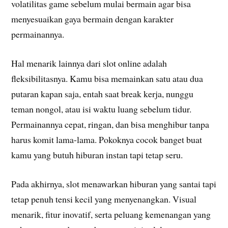
volatilitas game sebelum mulai bermain agar bisa
menyesuaikan gaya bermain dengan karakter
permainannya.
Hal menarik lainnya dari slot online adalah
fleksibilitasnya. Kamu bisa memainkan satu atau dua
putaran kapan saja, entah saat break kerja, nunggu
teman nongol, atau isi waktu luang sebelum tidur.
Permainannya cepat, ringan, dan bisa menghibur tanpa
harus komit lama-lama. Pokoknya cocok banget buat
kamu yang butuh hiburan instan tapi tetap seru.
Pada akhirnya, slot menawarkan hiburan yang santai tapi
tetap penuh tensi kecil yang menyenangkan. Visual
menarik, fitur inovatif, serta peluang kemenangan yang