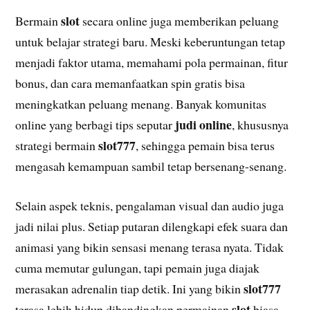
slot
Bermain
secara online juga memberikan peluang
untuk belajar strategi baru. Meski keberuntungan tetap
menjadi faktor utama, memahami pola permainan, fitur
bonus, dan cara memanfaatkan spin gratis bisa
meningkatkan peluang menang. Banyak komunitas
judi online
online yang berbagi tips seputar
, khususnya
slot777
strategi bermain
, sehingga pemain bisa terus
mengasah kemampuan sambil tetap bersenang-senang.
Selain aspek teknis, pengalaman visual dan audio juga
jadi nilai plus. Setiap putaran dilengkapi efek suara dan
animasi yang bikin sensasi menang terasa nyata. Tidak
cuma memutar gulungan, tapi pemain juga diajak
slot777
merasakan adrenalin tiap detik. Ini yang bikin
slot
terasa lebih hidup dibandingkan permainan
biasa.