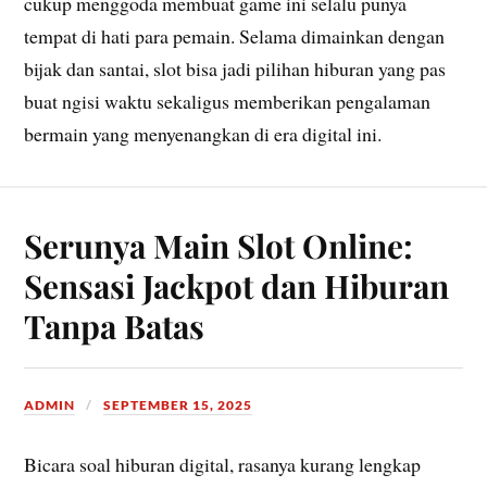
cukup menggoda membuat game ini selalu punya
tempat di hati para pemain. Selama dimainkan dengan
bijak dan santai, slot bisa jadi pilihan hiburan yang pas
buat ngisi waktu sekaligus memberikan pengalaman
bermain yang menyenangkan di era digital ini.
Serunya Main Slot Online:
Sensasi Jackpot dan Hiburan
Tanpa Batas
ADMIN
SEPTEMBER 15, 2025
Bicara soal hiburan digital, rasanya kurang lengkap