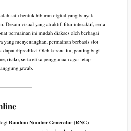
alah satu bentuk hiburan digital yang banyak
 Desain visual yang atraktif, fitur interaktif, serta
uat permainan ini mudah diakses oleh berbagai
ya yang menyenangkan, permainan berbasis slot
k dapat diprediksi. Oleh karena itu, penting bagi
risiko, serta etika penggunaan agar tetap
tanggung jawab.
nline
Random Number Generator (RNG)
logi
.