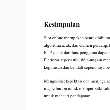
Kesimpulan
Slot online merupakan bentuk hibura
algoritma acak, dan elemen peluang
RTP, dan volatilitas, pengguna dapat 
Platform seperti ulti188 mungkin me
keputusan dan kendali sepenuhnya be
Mengelola ekspektasi dan menjaga kon
magic button untuk memperbaiki sald
untuk mencari pendapatan.