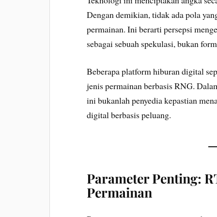
Teknologi ini menciptakan angka seca
Dengan demikian, tidak ada pola yan
permainan. Ini berarti persepsi men
sebagai sebuah spekulasi, bukan for
Beberapa platform hiburan digital se
jenis permainan berbasis RNG. Dalam
ini bukanlah penyedia kepastian men
digital berbasis peluang.
Parameter Penting: RTP
Permainan