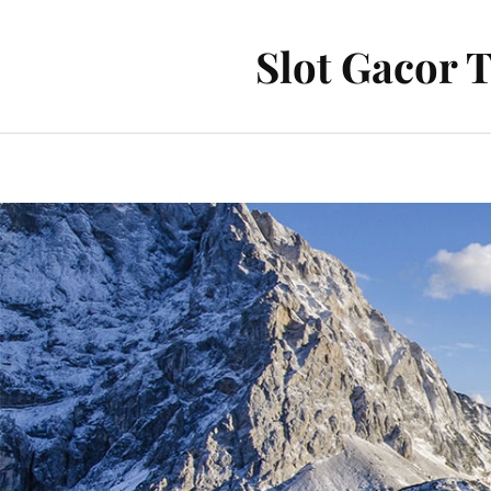
Slot Gacor 