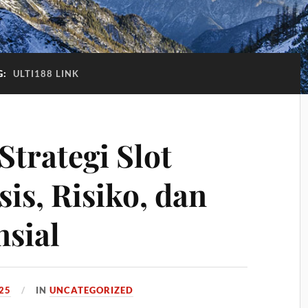
G:
ULTI188 LINK
trategi Slot
sis, Risiko, dan
nsial
25
IN
UNCATEGORIZED