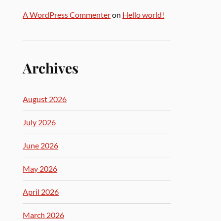
A WordPress Commenter
on
Hello world!
Archives
August 2026
July 2026
June 2026
May 2026
April 2026
March 2026