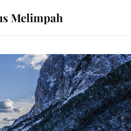
nus Melimpah