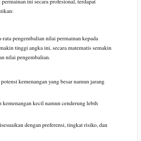
ermainan ini secara profesional, terdapat
tikan:
-rata pengembalian nilai permainan kepada
akin tinggi angka ini, secara matematis semakin
n nilai pengembalian.
n potensi kemenangan yang besar namun jarang
an kemenangan kecil namun cenderung lebih
disesuaikan dengan preferensi, tingkat risiko, dan