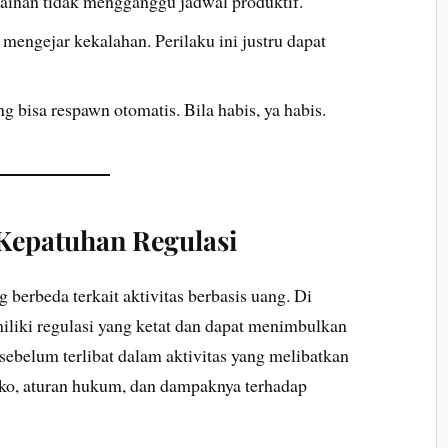
mainan tidak mengganggu jadwal produktif.
 mengejar kekalahan. Perilaku ini justru dapat
g bisa respawn otomatis. Bila habis, ya habis.
Kepatuhan Regulasi
 berbeda terkait aktivitas berbasis uang. Di
iliki regulasi yang ketat dan dapat menimbulkan
sebelum terlibat dalam aktivitas yang melibatkan
ko, aturan hukum, dan dampaknya terhadap