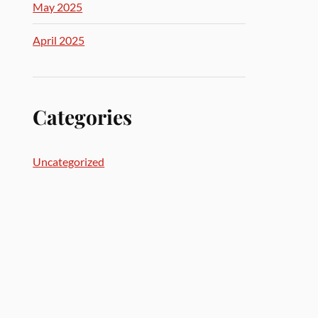
May 2025
April 2025
Categories
Uncategorized