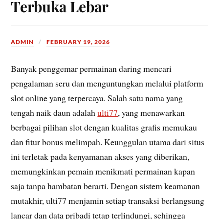
Terbuka Lebar
ADMIN
FEBRUARY 19, 2026
Banyak penggemar permainan daring mencari
pengalaman seru dan menguntungkan melalui platform
slot online yang terpercaya. Salah satu nama yang
tengah naik daun adalah
ulti77
, yang menawarkan
berbagai pilihan slot dengan kualitas grafis memukau
dan fitur bonus melimpah. Keunggulan utama dari situs
ini terletak pada kenyamanan akses yang diberikan,
memungkinkan pemain menikmati permainan kapan
saja tanpa hambatan berarti. Dengan sistem keamanan
mutakhir, ulti77 menjamin setiap transaksi berlangsung
lancar dan data pribadi tetap terlindungi, sehingga