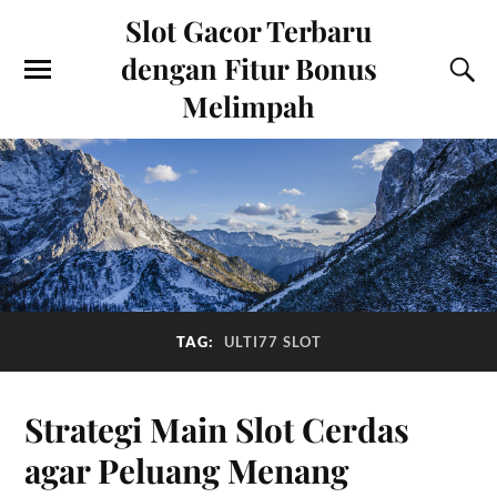
Slot Gacor Terbaru
dengan Fitur Bonus
Melimpah
TAG:
ULTI77 SLOT
Strategi Main Slot Cerdas
agar Peluang Menang