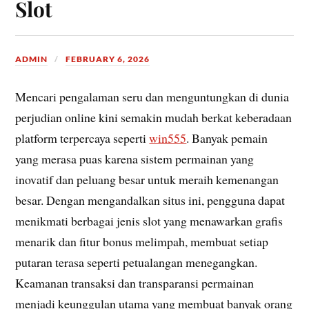
Slot
ADMIN
FEBRUARY 6, 2026
Mencari pengalaman seru dan menguntungkan di dunia
perjudian online kini semakin mudah berkat keberadaan
platform terpercaya seperti
win555
. Banyak pemain
yang merasa puas karena sistem permainan yang
inovatif dan peluang besar untuk meraih kemenangan
besar. Dengan mengandalkan situs ini, pengguna dapat
menikmati berbagai jenis slot yang menawarkan grafis
menarik dan fitur bonus melimpah, membuat setiap
putaran terasa seperti petualangan menegangkan.
Keamanan transaksi dan transparansi permainan
menjadi keunggulan utama yang membuat banyak orang