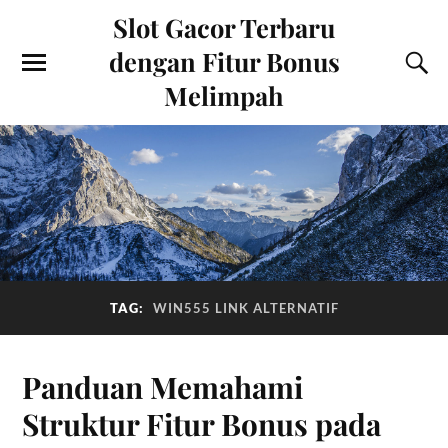
Slot Gacor Terbaru
dengan Fitur Bonus
Melimpah
TAG:
WIN555 LINK ALTERNATIF
Panduan Memahami
Struktur Fitur Bonus pada