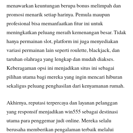
menawarkan keuntungan berupa bonus melimpah dan
promosi menarik setiap harinya. Pemula maupun
profesional bisa memanfaatkan fitur ini untuk
meningkatkan peluang meraih kemenangan besar. Tidak
hanya permainan slot, platform ini juga menyediakan
variasi permainan lain seperti roulette, blackjack, dan
taruhan olahraga yang lengkap dan mudah diakses.
Keberagaman opsi ini menjadikan situs ini sebagai
pilihan utama bagi mereka yang ingin mencari hiburan
sekaligus peluang penghasilan dari kenyamanan rumah.
Akhirnya, reputasi terpercaya dan layanan pelanggan
yang responsif menjadikan win555 sebagai destinasi
utama para penggemar judi online. Mereka selalu
berusaha memberikan pengalaman terbaik melalui