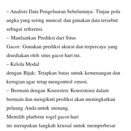
– Analisis Data Pengeluaran Sebelumnya: Tinjau pola
angka yang sering muncul dan gunakan data tersebut
sebagai referensi.
– Manfaatkan Prediksi dari Situs
Gacor: Gunakan prediksi akurat dan terpercaya yang
disediakan oleh situs gacor hari ini.
– Kelola Modal
dengan Bijak: Tetapkan batas untuk kemenangan dan
kerugian agar tetap mengontrol emosi.
– Bermain dengan Konsisten: Konsistensi dalam
bermain dan mengikuti prediksi akan meningkatkan
peluang Anda untuk menang.
Memilih platform togel gacor hari
ini merupakan langkah krusial untuk memperbesar