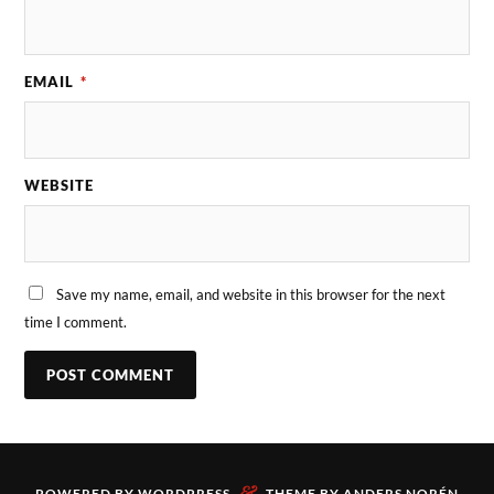
EMAIL
*
WEBSITE
Save my name, email, and website in this browser for the next
time I comment.
&
POWERED BY
WORDPRESS
THEME BY
ANDERS NORÉN