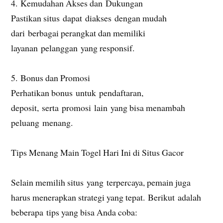
4. Kemudahan Akses dan Dukungan
Pastikan situs dapat diakses dengan mudah
dari berbagai perangkat dan memiliki
layanan pelanggan yang responsif.
5. Bonus dan Promosi
Perhatikan bonus untuk pendaftaran,
deposit, serta promosi lain yang bisa menambah
peluang menang.
Tips Menang Main Togel Hari Ini di Situs Gacor
Selain memilih situs yang terpercaya, pemain juga
harus menerapkan strategi yang tepat. Berikut adalah
beberapa tips yang bisa Anda coba: