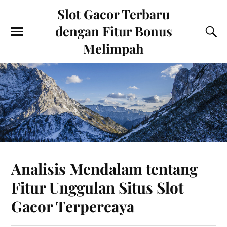
Slot Gacor Terbaru
dengan Fitur Bonus
Melimpah
Analisis Mendalam tentang
Fitur Unggulan Situs Slot
Gacor Terpercaya