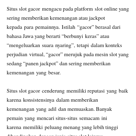
Situs slot gacor mengacu pada platform slot online yang
sering memberikan kemenangan atau jackpot
kepada para pemainnya. Istilah “gacor” berasal dari
bahasa Jawa yang berarti “berbunyi keras” atau
“mengeluarkan suara nyaring”, tetapi dalam konteks
perjudian virtual, “gacor” merujuk pada mesin slot yang
sedang “panen jackpot” dan sering memberikan
kemenangan yang besar.
Situs slot gacor cenderung memiliki reputasi yang baik
karena konsistensinya dalam memberikan
kemenangan yang adil dan memuaskan. Banyak
pemain yang mencari situs-situs semacam ini
karena memiliki peluang menang yang lebih tinggi