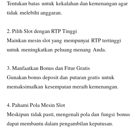
Tentukan batas untuk kekalahan dan kemenangan agar
tidak melebihi anggaran.
2. Pilih Slot dengan RTP Tinggi
Mainkan mesin slot yang mempunyai RTP tertinggi
untuk meningkatkan peluang menang Anda.
3. Manfaatkan Bonus dan Fitur Gratis
Gunakan bonus deposit dan putaran gratis untuk
memaksimalkan kesempatan meraih kemenangan.
4. Pahami Pola Mesin Slot
Meskipun tidak pasti, mengenali pola dan fungsi bonus
dapat membantu dalam pengambilan keputusan.