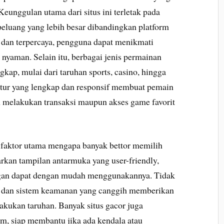
eunggulan utama dari situs ini terletak pada
peluang yang lebih besar dibandingkan platform
i dan terpercaya, pengguna dapat menikmati
nyaman. Selain itu, berbagai jenis permainan
ngkap, mulai dari taruhan sports, casino, hingga
fitur yang lengkap dan responsif membuat pemain
melakukan transaksi maupun akses game favorit
 faktor utama mengapa banyak bettor memilih
arkan tampilan antarmuka yang user-friendly,
ngan dapat dengan mudah menggunakannya. Tidak
an dan sistem keamanan yang canggih memberikan
lakukan taruhan. Banyak situs gacor juga
m, siap membantu jika ada kendala atau