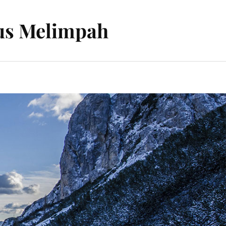
nus Melimpah