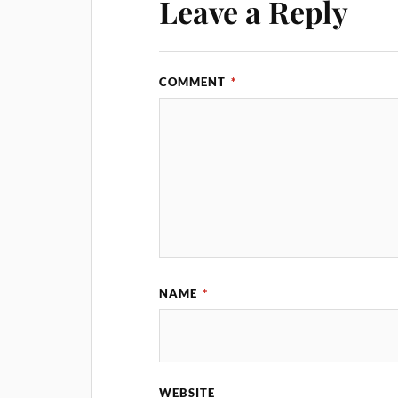
Leave a Reply
COMMENT
*
NAME
*
WEBSITE