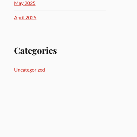
May 2025
April 2025
Categories
Uncategorized