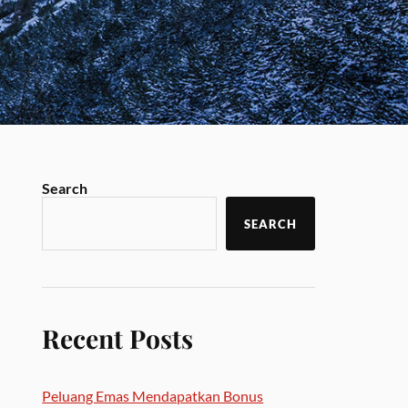
Search
SEARCH
Recent Posts
Peluang Emas Mendapatkan Bonus