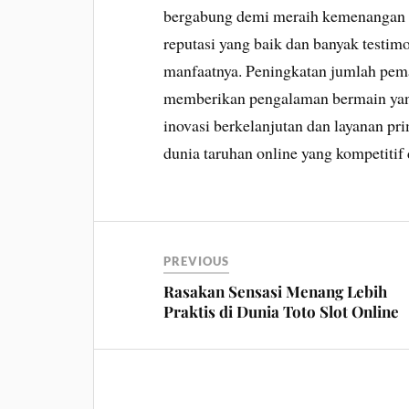
bergabung demi meraih kemenangan be
reputasi yang baik dan banyak testim
manfaatnya. Peningkatan jumlah pem
memberikan pengalaman bermain ya
inovasi berkelanjutan dan layanan pri
dunia taruhan online yang kompetitif 
PREVIOUS
Rasakan Sensasi Menang Lebih
Praktis di Dunia Toto Slot Online