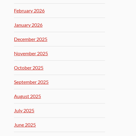
February 2026
January 2026
December 2025
November 2025
October 2025
September 2025
August 2025
July 2025
June 2025