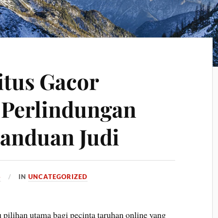
itus Gacor
Perlindungan
anduan Judi
6
IN
UNCATEGORIZED
u pilihan utama bagi pecinta taruhan online yang