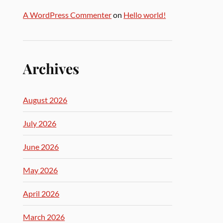
A WordPress Commenter
on
Hello world!
Archives
August 2026
July 2026
June 2026
May 2026
April 2026
March 2026