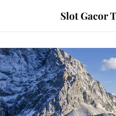
Slot Gacor 