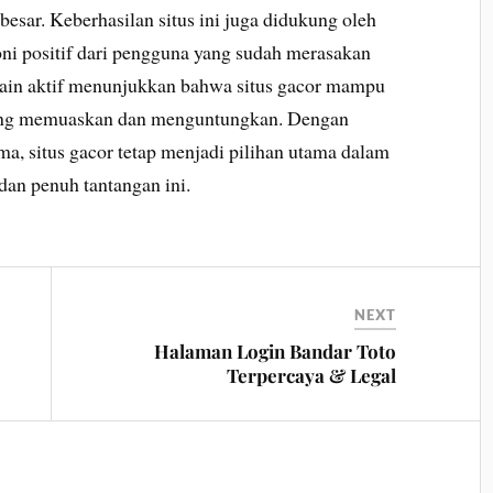
sar. Keberhasilan situs ini juga didukung oleh
oni positif dari pengguna yang sudah merasakan
ain aktif menunjukkan bahwa situs gacor mampu
ng memuaskan dan menguntungkan. Dengan
ma, situs gacor tetap menjadi pilihan utama dalam
dan penuh tantangan ini.
NEXT
Halaman Login Bandar Toto
Terpercaya & Legal