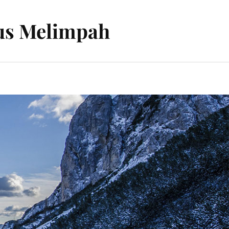
nus Melimpah