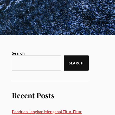
Search
SEARCH
Recent Posts
Panduan Lengkap Mengenal Fitur-Fitur