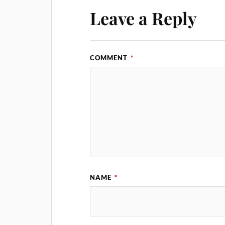
Leave a Reply
COMMENT
*
NAME
*