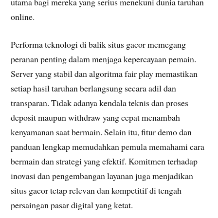
utama bagi mereka yang serius menekuni dunia taruhan
online.
Performa teknologi di balik situs gacor memegang
peranan penting dalam menjaga kepercayaan pemain.
Server yang stabil dan algoritma fair play memastikan
setiap hasil taruhan berlangsung secara adil dan
transparan. Tidak adanya kendala teknis dan proses
deposit maupun withdraw yang cepat menambah
kenyamanan saat bermain. Selain itu, fitur demo dan
panduan lengkap memudahkan pemula memahami cara
bermain dan strategi yang efektif. Komitmen terhadap
inovasi dan pengembangan layanan juga menjadikan
situs gacor tetap relevan dan kompetitif di tengah
persaingan pasar digital yang ketat.