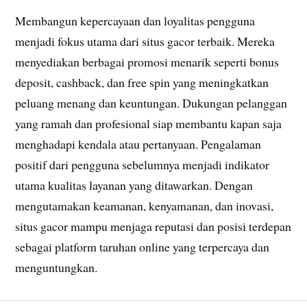
Membangun kepercayaan dan loyalitas pengguna
menjadi fokus utama dari situs gacor terbaik. Mereka
menyediakan berbagai promosi menarik seperti bonus
deposit, cashback, dan free spin yang meningkatkan
peluang menang dan keuntungan. Dukungan pelanggan
yang ramah dan profesional siap membantu kapan saja
menghadapi kendala atau pertanyaan. Pengalaman
positif dari pengguna sebelumnya menjadi indikator
utama kualitas layanan yang ditawarkan. Dengan
mengutamakan keamanan, kenyamanan, dan inovasi,
situs gacor mampu menjaga reputasi dan posisi terdepan
sebagai platform taruhan online yang terpercaya dan
menguntungkan.