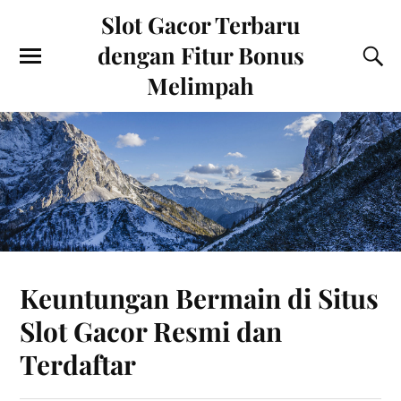
Slot Gacor Terbaru
dengan Fitur Bonus
Melimpah
Keuntungan Bermain di Situs
Slot Gacor Resmi dan
Terdaftar