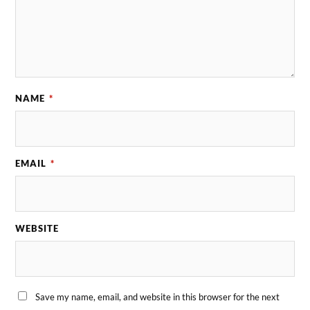
NAME
*
EMAIL
*
WEBSITE
Save my name, email, and website in this browser for the next