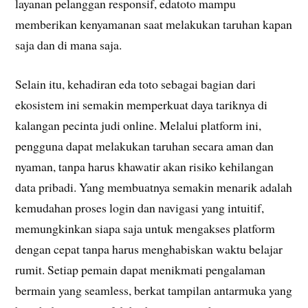
layanan pelanggan responsif, edatoto mampu
memberikan kenyamanan saat melakukan taruhan kapan
saja dan di mana saja.
Selain itu, kehadiran eda toto sebagai bagian dari
ekosistem ini semakin memperkuat daya tariknya di
kalangan pecinta judi online. Melalui platform ini,
pengguna dapat melakukan taruhan secara aman dan
nyaman, tanpa harus khawatir akan risiko kehilangan
data pribadi. Yang membuatnya semakin menarik adalah
kemudahan proses login dan navigasi yang intuitif,
memungkinkan siapa saja untuk mengakses platform
dengan cepat tanpa harus menghabiskan waktu belajar
rumit. Setiap pemain dapat menikmati pengalaman
bermain yang seamless, berkat tampilan antarmuka yang