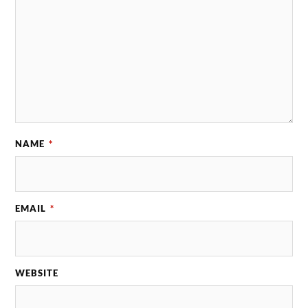
NAME
*
EMAIL
*
WEBSITE