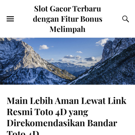
Slot Gacor Terbaru
dengan Fitur Bonus
Melimpah
Main Lebih Aman Lewat Link
Resmi Toto 4D yang
Direkomendasikan Bandar
Toto 4D