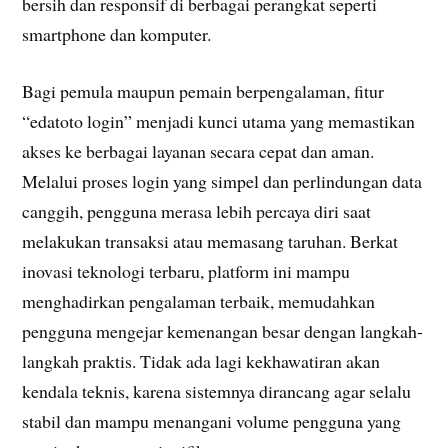
bersih dan responsif di berbagai perangkat seperti
smartphone dan komputer.
Bagi pemula maupun pemain berpengalaman, fitur
“edatoto login” menjadi kunci utama yang memastikan
akses ke berbagai layanan secara cepat dan aman.
Melalui proses login yang simpel dan perlindungan data
canggih, pengguna merasa lebih percaya diri saat
melakukan transaksi atau memasang taruhan. Berkat
inovasi teknologi terbaru, platform ini mampu
menghadirkan pengalaman terbaik, memudahkan
pengguna mengejar kemenangan besar dengan langkah-
langkah praktis. Tidak ada lagi kekhawatiran akan
kendala teknis, karena sistemnya dirancang agar selalu
stabil dan mampu menangani volume pengguna yang