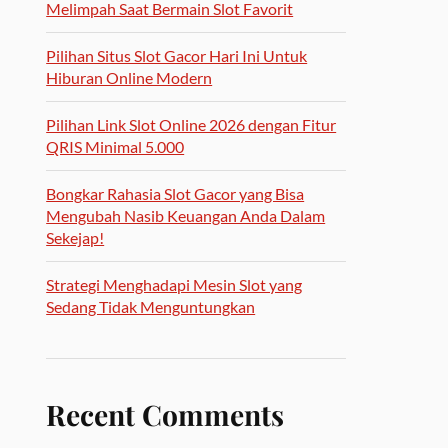
Melimpah Saat Bermain Slot Favorit
Pilihan Situs Slot Gacor Hari Ini Untuk
Hiburan Online Modern
Pilihan Link Slot Online 2026 dengan Fitur
QRIS Minimal 5.000
Bongkar Rahasia Slot Gacor yang Bisa
Mengubah Nasib Keuangan Anda Dalam
Sekejap!
Strategi Menghadapi Mesin Slot yang
Sedang Tidak Menguntungkan
Recent Comments