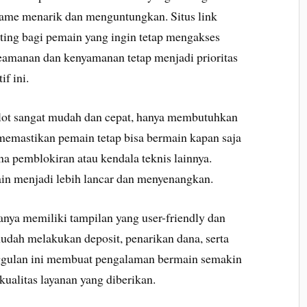
game menarik dan menguntungkan. Situs link
enting bagi pemain yang ingin tetap mengakses
eamanan dan kenyamanan tetap menjadi prioritas
f ini.
 slot sangat mudah dan cepat, hanya membutuhkan
 memastikan pemain tetap bisa bermain kapan saja
na pemblokiran atau kendala teknis lainnya.
n menjadi lebih lancar dan menyenangkan.
iasanya memiliki tampilan yang user-friendly dan
udah melakukan deposit, penarikan dana, serta
nggulan ini membuat pengalaman bermain semakin
kualitas layanan yang diberikan.