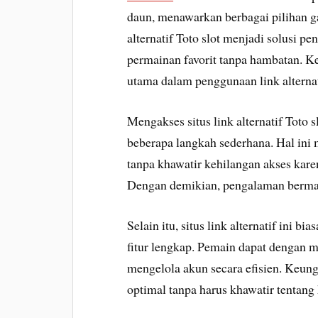
daun, menawarkan berbagai pilihan 
alternatif Toto slot menjadi solusi p
permainan favorit tanpa hambatan. K
utama dalam penggunaan link alternati
Mengakses situs link alternatif Toto
beberapa langkah sederhana. Hal ini
tanpa khawatir kehilangan akses kare
Dengan demikian, pengalaman bermai
Selain itu, situs link alternatif ini b
fitur lengkap. Pemain dapat dengan m
mengelola akun secara efisien. Keu
optimal tanpa harus khawatir tentang 