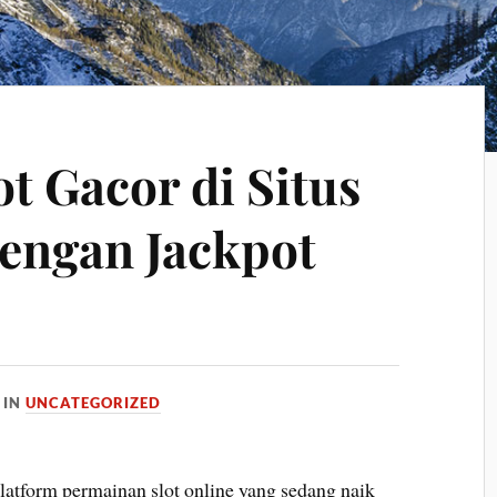
t Gacor di Situs
engan Jackpot
IN
UNCATEGORIZED
platform permainan slot online yang sedang naik