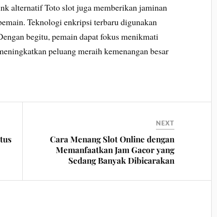
ink alternatif Toto slot juga memberikan jaminan
pemain. Teknologi enkripsi terbaru digunakan
 Dengan begitu, pemain dapat fokus menikmati
a meningkatkan peluang meraih kemenangan besar
NEXT
tus
Cara Menang Slot Online dengan
Memanfaatkan Jam Gacor yang
Sedang Banyak Dibicarakan