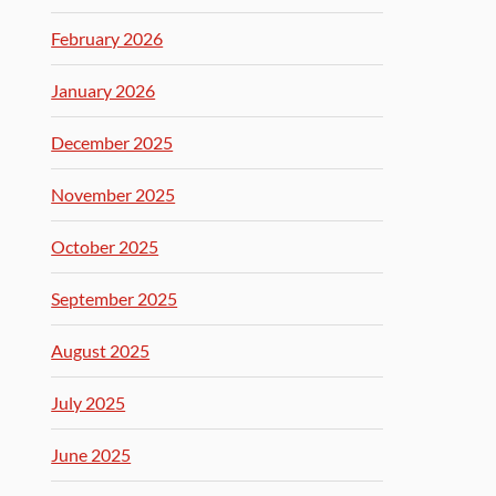
February 2026
January 2026
December 2025
November 2025
October 2025
September 2025
August 2025
July 2025
June 2025