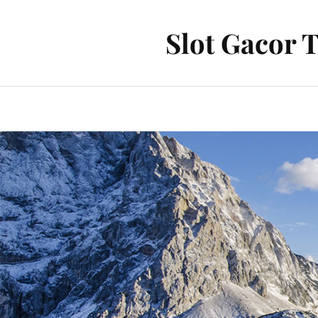
Slot Gacor 