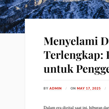
Menyelami D
Terlengkap:
untuk Pengge
BY
ADMIN
ON
MAY 17, 2025
Dalam era digital saat ini, hiburan d