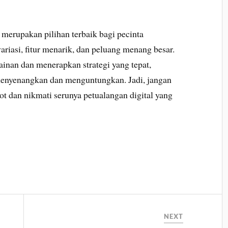
merupakan pilihan terbaik bagi pecinta
ariasi, fitur menarik, dan peluang menang besar.
an dan menerapkan strategi yang tepat,
enyenangkan dan menguntungkan. Jadi, jangan
ot dan nikmati serunya petualangan digital yang
NEXT