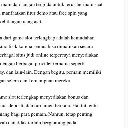
ermain dan jangan tergoda untuk terus bermain saat
manfaatkan fitur demo atau free spin yang
kehilangan uang asli.
ma dari game slot terlengkap adalah kemudahan
sino fisik karena semua bisa dimainkan secara
erbagai situs judi online terpercaya menyediakan
 dengan berbagai provider ternama seperti
y, dan lain-lain. Dengan begitu, pemain memiliki
ngan selera dan kemampuan mereka.
game slot terlengkap menyediakan bonus dan
nus deposit, dan turnamen berkala. Hal ini tentu
ng bagi para pemain. Namun, tetap penting
ab dan tidak terlalu bergantung pada