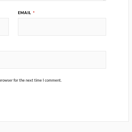
EMAIL
*
browser for the next time I comment.