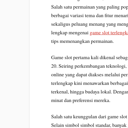
Salah satu permainan yang paling pop
berbagai variasi tema dan fitur men
sekaligus peluang menang yang mengg
lengkap mengenai
game slot terleng
tips memenangkan permainan.
Game slot pertama kali dikenal sebag
20. Seiring perkembangan teknologi, 
online yang dapat diakses melalui p
terlengkap kini menawarkan berbagai t
terkenal, hingga budaya lokal. Denga
minat dan preferensi mereka.
Salah satu keunggulan dari game slot
Selain simbol simbol standar, banya