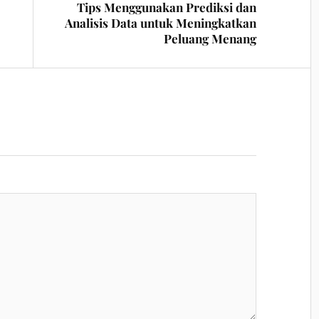
Tips Menggunakan Prediksi dan
Analisis Data untuk Meningkatkan
Peluang Menang