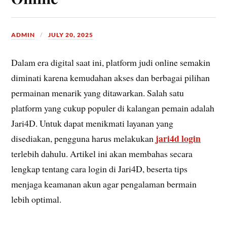
ADMIN
JULY 20, 2025
Dalam era digital saat ini, platform judi online semakin
diminati karena kemudahan akses dan berbagai pilihan
permainan menarik yang ditawarkan. Salah satu
platform yang cukup populer di kalangan pemain adalah
Jari4D. Untuk dapat menikmati layanan yang
jari4d login
disediakan, pengguna harus melakukan
terlebih dahulu. Artikel ini akan membahas secara
lengkap tentang cara login di Jari4D, beserta tips
menjaga keamanan akun agar pengalaman bermain
lebih optimal.