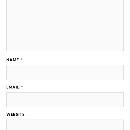
NAME
*
EMAIL
*
WEBSITE