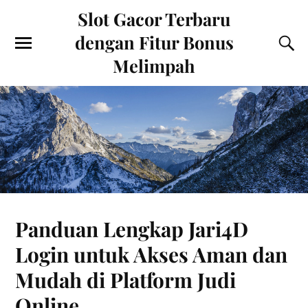
Slot Gacor Terbaru
dengan Fitur Bonus
Melimpah
Panduan Lengkap Jari4D
Login untuk Akses Aman dan
Mudah di Platform Judi
Online