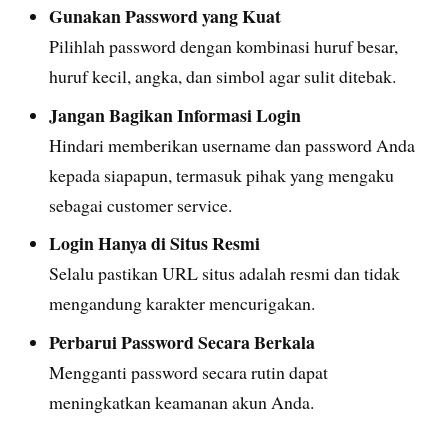
Gunakan Password yang Kuat
Pilihlah password dengan kombinasi huruf besar,
huruf kecil, angka, dan simbol agar sulit ditebak.
Jangan Bagikan Informasi Login
Hindari memberikan username dan password Anda
kepada siapapun, termasuk pihak yang mengaku
sebagai customer service.
Login Hanya di Situs Resmi
Selalu pastikan URL situs adalah resmi dan tidak
mengandung karakter mencurigakan.
Perbarui Password Secara Berkala
Mengganti password secara rutin dapat
meningkatkan keamanan akun Anda.