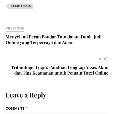
JARI4D LOGIN
PREVIOUS
Menyelami Peran Bandar Toto dalam Dunia Judi
Online yang Terpercaya dan Aman
NEXT
Tribuntogel Login: Panduan Lengkap Akses Akun
dan Tips Keamanan untuk Pemain Togel Online
Leave a Reply
COMMENT
*