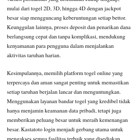
mulai dari togel 2D, 3D, hingga 4D dengan jackpot
besar siap mengguncang keberuntungan setiap bettor.
Keunggulan lainnya, proses deposit dan penarikan dana
berlangsung cepat dan tanpa komplikasi, mendukung
kenyamanan para pengguna dalam menjalankan
aktivitas taruhan harian.
Kesimpulannya, memilih platform togel online yang
terpercaya dan aman sangat penting untuk memastikan
setiap taruhan berjalan lancar dan menguntungkan.
Menggunakan layanan bandar togel yang kredibel tidak
hanya menjamin keamanan data pribadi, tetapi juga
memberikan peluang besar untuk meraih kemenangan
besar. Kastatoto login menjadi gerbang utama untuk
mengakses semua fasilitas terbaik yang disediakan,