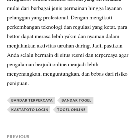
mulai dari berbagai jenis permainan hingga layanan
pelanggan yang profesional. Dengan mengikuti
perkembangan teknologi dan regulasi yang ketat, para
bettor dapat merasa lebih yakin dan nyaman dalam
menjalankan aktivitas taruhan daring. Jadi, pastikan
Anda selalu bermain di situs resmi dan terpercaya agar
pengalaman berjudi online menjadi lebih
menyenangkan, menguntungkan, dan bebas dari risiko
penipuan.
BANDAR TERPERCAYA
BANDAR TOGEL
KASTATOTO LOGIN
TOGEL ONLINE
PREVIOUS