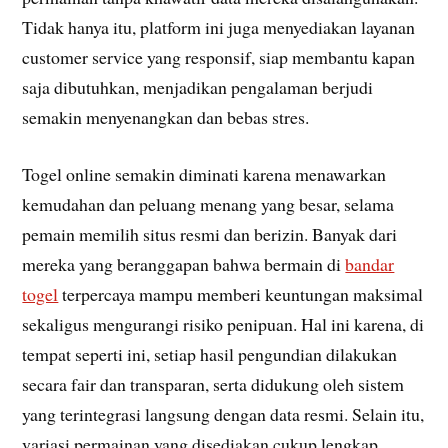
Tidak hanya itu, platform ini juga menyediakan layanan
customer service yang responsif, siap membantu kapan
saja dibutuhkan, menjadikan pengalaman berjudi
semakin menyenangkan dan bebas stres.
Togel online semakin diminati karena menawarkan
kemudahan dan peluang menang yang besar, selama
pemain memilih situs resmi dan berizin. Banyak dari
mereka yang beranggapan bahwa bermain di
bandar
togel
terpercaya mampu memberi keuntungan maksimal
sekaligus mengurangi risiko penipuan. Hal ini karena, di
tempat seperti ini, setiap hasil pengundian dilakukan
secara fair dan transparan, serta didukung oleh sistem
yang terintegrasi langsung dengan data resmi. Selain itu,
variasi permainan yang disediakan cukup lengkap,