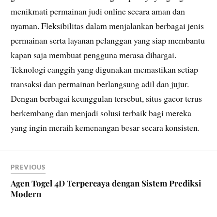
menikmati permainan judi online secara aman dan
nyaman. Fleksibilitas dalam menjalankan berbagai jenis
permainan serta layanan pelanggan yang siap membantu
kapan saja membuat pengguna merasa dihargai.
Teknologi canggih yang digunakan memastikan setiap
transaksi dan permainan berlangsung adil dan jujur.
Dengan berbagai keunggulan tersebut, situs gacor terus
berkembang dan menjadi solusi terbaik bagi mereka
yang ingin meraih kemenangan besar secara konsisten.
PREVIOUS
Agen Togel 4D Terpercaya dengan Sistem Prediksi
Modern