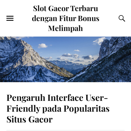
Slot Gacor Terbaru
dengan Fitur Bonus
Melimpah
Pengaruh Interface User-
Friendly pada Popularitas
Situs Gacor