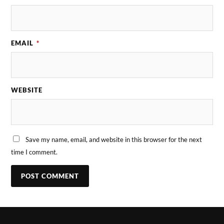
EMAIL
*
WEBSITE
Save my name, email, and website in this browser for the next
time I comment.