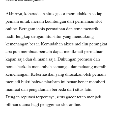
Akhirnya, keberadaan situs gacor memudahkan setiap
pemain untuk meraih keuntungan dari permainan slot
online. Beragam jenis permainan dan tema menarik
hadir lengkap dengan fitur-fitur yang mendukung
kemenangan besar. Kemudahan akses melalui perangkat
apa pun membuat pemain dapat menikmati permainan
kapan saja dan di mana saja. Dukungan promosi dan
bonus berkala menambah semangat dan peluang meraih
kemenangan. Keberhasilan yang dirasakan oleh pemain
menjadi bukti bahwa platform ini benar-benar memberi
manfaat dan pengalaman berbeda dari situs lain.
Dengan reputasi terpercaya, situs gacor tetap menjadi
pilihan utama bagi penggemar slot online.