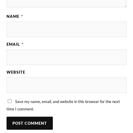
NAME
*
EMAIL
*
WEBSITE
Save my name, email, and website in this browser for the next
time I comment.