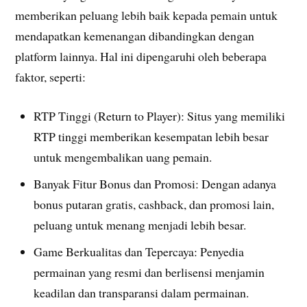
memberikan peluang lebih baik kepada pemain untuk
mendapatkan kemenangan dibandingkan dengan
platform lainnya. Hal ini dipengaruhi oleh beberapa
faktor, seperti:
RTP Tinggi (Return to Player): Situs yang memiliki
RTP tinggi memberikan kesempatan lebih besar
untuk mengembalikan uang pemain.
Banyak Fitur Bonus dan Promosi: Dengan adanya
bonus putaran gratis, cashback, dan promosi lain,
peluang untuk menang menjadi lebih besar.
Game Berkualitas dan Tepercaya: Penyedia
permainan yang resmi dan berlisensi menjamin
keadilan dan transparansi dalam permainan.