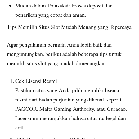
Mudah dalam Transaksi: Proses deposit dan
penarikan yang cepat dan aman.
Tips Memilih Situs Slot Mudah Menang yang Tepercaya
Agar pengalaman bermain Anda lebih baik dan
menguntungkan, berikut adalah beberapa tips untuk
memilih situs slot yang mudah dimenangkan:
Cek Lisensi Resmi
Pastikan situs yang Anda pilih memiliki lisensi
resmi dari badan perjudian yang dikenal, seperti
PAGCOR, Malta Gaming Authority, atau Curacao.
Lisensi ini menunjukkan bahwa situs itu legal dan
adil.