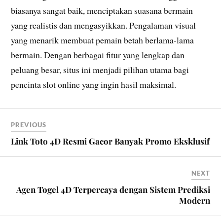
biasanya sangat baik, menciptakan suasana bermain
yang realistis dan mengasyikkan. Pengalaman visual
yang menarik membuat pemain betah berlama-lama
bermain. Dengan berbagai fitur yang lengkap dan
peluang besar, situs ini menjadi pilihan utama bagi
pencinta slot online yang ingin hasil maksimal.
PREVIOUS
Link Toto 4D Resmi Gacor Banyak Promo Eksklusif
NEXT
Agen Togel 4D Terpercaya dengan Sistem Prediksi
Modern