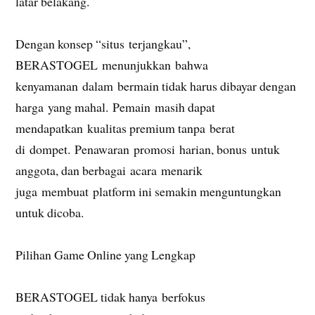
latar belakang.
Dengan konsep “situs terjangkau”,
BERASTOGEL menunjukkan bahwa
kenyamanan dalam bermain tidak harus dibayar dengan
harga yang mahal. Pemain masih dapat
mendapatkan kualitas premium tanpa berat
di dompet. Penawaran promosi harian, bonus untuk
anggota, dan berbagai acara menarik
juga membuat platform ini semakin menguntungkan
untuk dicoba.
Pilihan Game Online yang Lengkap
BERASTOGEL tidak hanya berfokus