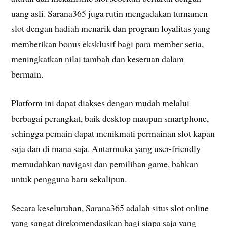
uang asli. Sarana365 juga rutin mengadakan turnamen
slot dengan hadiah menarik dan program loyalitas yang
memberikan bonus eksklusif bagi para member setia,
meningkatkan nilai tambah dan keseruan dalam
bermain.
Platform ini dapat diakses dengan mudah melalui
berbagai perangkat, baik desktop maupun smartphone,
sehingga pemain dapat menikmati permainan slot kapan
saja dan di mana saja. Antarmuka yang user-friendly
memudahkan navigasi dan pemilihan game, bahkan
untuk pengguna baru sekalipun.
Secara keseluruhan, Sarana365 adalah situs slot online
yang sangat direkomendasikan bagi siapa saja yang