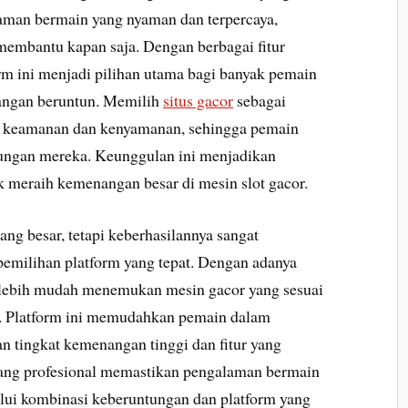
aman bermain yang nyaman dan terpercaya,
membantu kapan saja. Dengan berbagai fitur
rm ini menjadi pilihan utama bagi banyak pemain
angan beruntun. Memilih
situs gacor
sebagai
 keamanan dan kenyamanan, sehingga pemain
ntungan mereka. Keunggulan ini menjadikan
uk meraih kemenangan besar di mesin slot gacor.
g besar, tetapi keberhasilannya sangat
emilihan platform yang tepat. Dengan adanya
at lebih mudah menemukan mesin gacor yang sesuai
. Platform ini memudahkan pemain dalam
 tingkat kemenangan tinggi dan fitur yang
 yang profesional memastikan pengalaman bermain
lui kombinasi keberuntungan dan platform yang