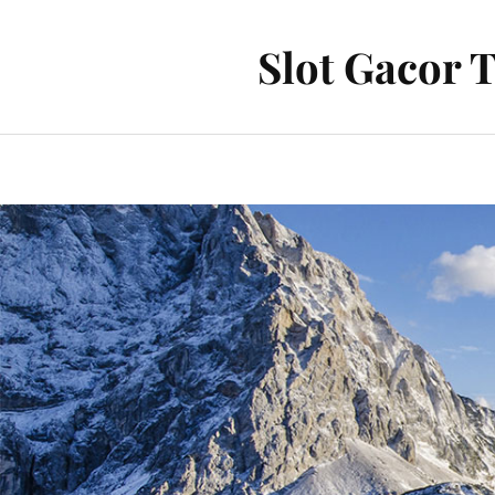
Slot Gacor 