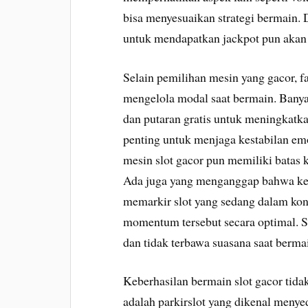
bisa menyesuaikan strategi bermain. 
untuk mendapatkan jackpot pun akan 
Selain pemilihan mesin yang gacor, f
mengelola modal saat bermain. Bany
dan putaran gratis untuk meningkatk
penting untuk menjaga kestabilan emos
mesin slot gacor pun memiliki batas
Ada juga yang menganggap bahwa keb
memarkir slot yang sedang dalam kon
momentum tersebut secara optimal. S
dan tidak terbawa suasana saat berma
Keberhasilan bermain slot gacor tidak 
adalah parkirslot yang dikenal menye