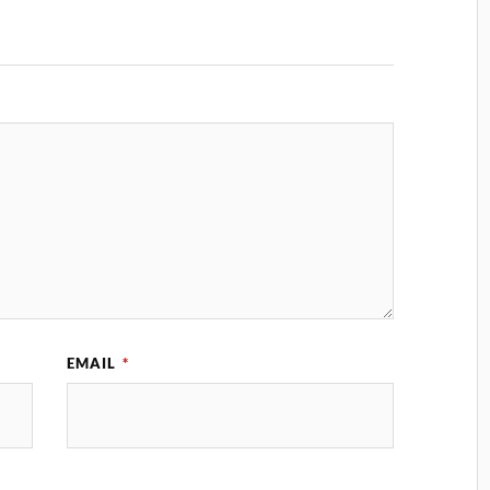
EMAIL
*