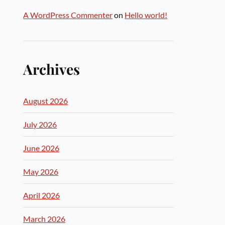
A WordPress Commenter
on
Hello world!
Archives
August 2026
July 2026
June 2026
May 2026
April 2026
March 2026