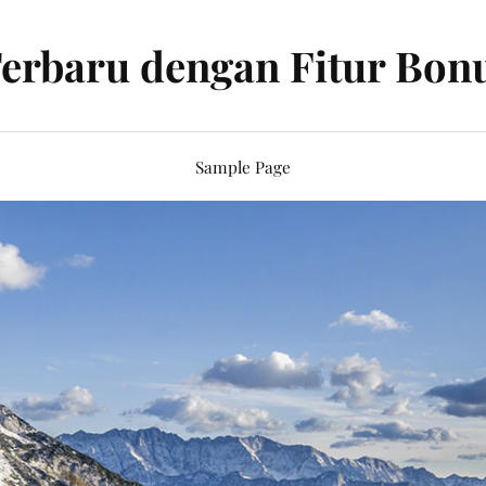
Terbaru dengan Fitur Bo
Sample Page