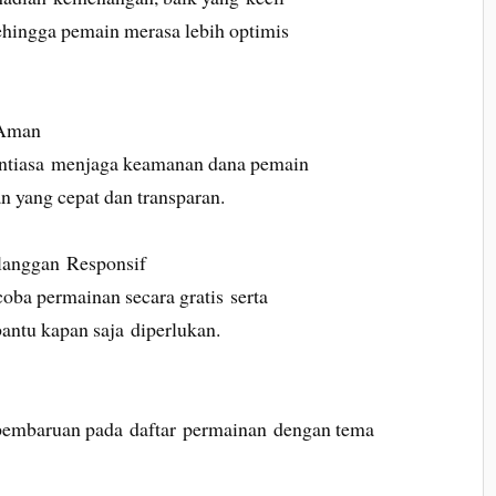
ehingga pemain merasa lebih optimis
 Aman
nantiasa menjaga keamanan dana pemain
 yang cepat dan transparan.
elanggan Responsif
a permainan secara gratis serta
ntu kapan saja diperlukan.
pembaruan pada daftar permainan dengan tema