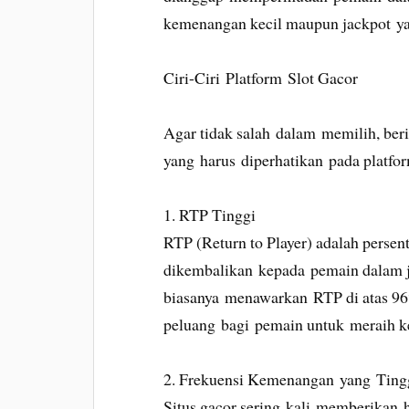
kemenangan kecil maupun jackpot ya
Ciri-Ciri Platform Slot Gacor
Agar tidak salah dalam memilih, berik
yang harus diperhatikan pada platfor
1. RTP Tinggi
RTP (Return to Player) adalah persen
dikembalikan kepada pemain dalam j
biasanya menawarkan RTP di atas 96
peluang bagi pemain untuk meraih 
2. Frekuensi Kemenangan yang Ting
Situs gacor sering kali memberikan 