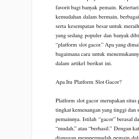
favorit bagi banyak pemain. Ketertar
kemudahan dalam bermain, berbagai
serta kesempatan besar untuk meraih 
yang sedang populer dan banyak dibi
“platform slot gacor.” Apa yang dima
bagaimana cara untuk menemukannya
dalam artikel berikut ini.
Apa Itu Platform Slot Gacor?
Platform slot gacor merupakan situs 
tingkat kemenangan yang tinggi dan 
pemainnya. Istilah “gacor” berasal d
“mudah,” atau “berhasil.” Dengan kata
dianggap mempermudah pemain dala