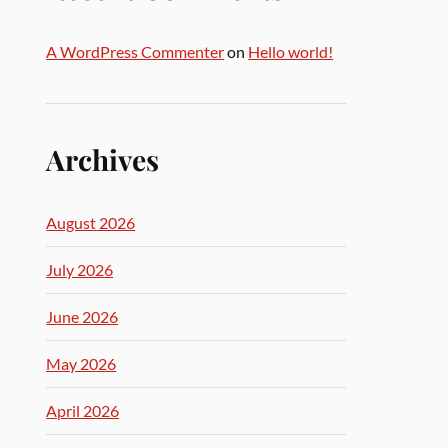
A WordPress Commenter
on
Hello world!
Archives
August 2026
July 2026
June 2026
May 2026
April 2026