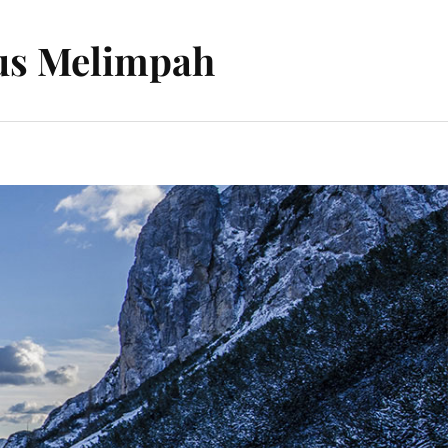
nus Melimpah