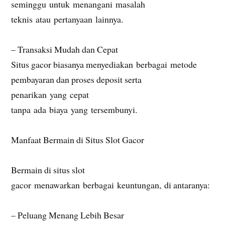
seminggu untuk menangani masalah
teknis atau pertanyaan lainnya.
– Transaksi Mudah dan Cepat
Situs gacor biasanya menyediakan berbagai metode
pembayaran dan proses deposit serta
penarikan yang cepat
tanpa ada biaya yang tersembunyi.
Manfaat Bermain di Situs Slot Gacor
Bermain di situs slot
gacor menawarkan berbagai keuntungan, di antaranya:
– Peluang Menang Lebih Besar