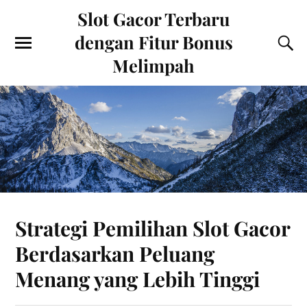
Slot Gacor Terbaru
dengan Fitur Bonus
Melimpah
Strategi Pemilihan Slot Gacor
Berdasarkan Peluang
Menang yang Lebih Tinggi