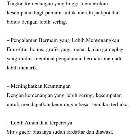
Tingkat kemenangan yang tinggi memberikan
kesempatan bagi pemain untuk meraih jackpot dan
bonus dengan lebih sering.
– Pengalaman Bermain yang Lebih Menyenangkan
Fitur-fitur bonus, grafik yang menarik, dan gameplay
yang mulus membuat pengalaman bermain menjadi
lebih menarik.
– Meningkatkan Keuntungan
Dengan kemenangan yang lebih sering, kesempatan
untuk mendapatkan keuntungan besar semakin terbuka.
– Lebih Aman dan Terpercaya
Situs gacor biasanya sudah terdaftar dan diawasi,