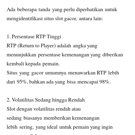
Ada beberapa tanda yang perlu diperhatikan untuk
mengidentifikasi situs slot gacor, antara lain:
1. Persentase RTP Tinggi
RTP (Return to Player) adalah angka yang
menunjukkan persentase kemenangan yang diberikan
kembali kepada pemain.
Situs yang gacor umumnya menawarkan RTP lebih
dari 95%, bahkan ada yang bisa mencapai 98%.
2. Volatilitas Sedang hingga Rendah
Slot dengan volatilitas rendah atau
sedang biasanya memberikan kemenangan
lebih sering, yang ideal untuk pemain yang ingin