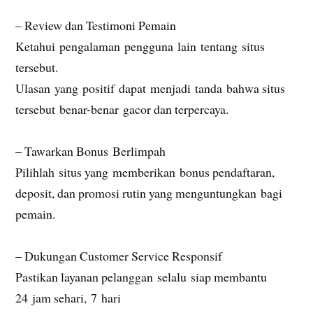
– Review dan Testimoni Pemain
Ketahui pengalaman pengguna lain tentang situs
tersebut.
Ulasan yang positif dapat menjadi tanda bahwa situs
tersebut benar-benar gacor dan terpercaya.
– Tawarkan Bonus Berlimpah
Pilihlah situs yang memberikan bonus pendaftaran,
deposit, dan promosi rutin yang menguntungkan bagi
pemain.
– Dukungan Customer Service Responsif
Pastikan layanan pelanggan selalu siap membantu
24 jam sehari, 7 hari