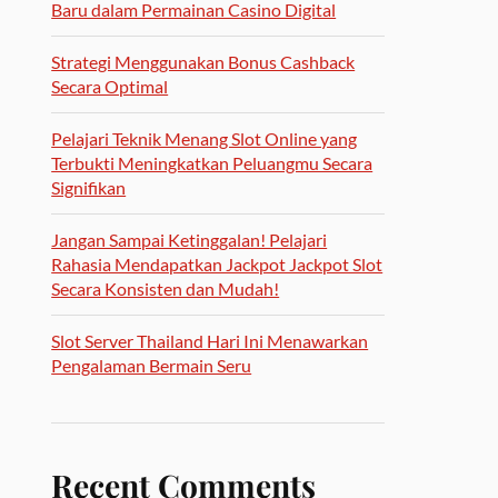
Baru dalam Permainan Casino Digital
Strategi Menggunakan Bonus Cashback
Secara Optimal
Pelajari Teknik Menang Slot Online yang
Terbukti Meningkatkan Peluangmu Secara
Signifikan
Jangan Sampai Ketinggalan! Pelajari
Rahasia Mendapatkan Jackpot Jackpot Slot
Secara Konsisten dan Mudah!
Slot Server Thailand Hari Ini Menawarkan
Pengalaman Bermain Seru
Recent Comments