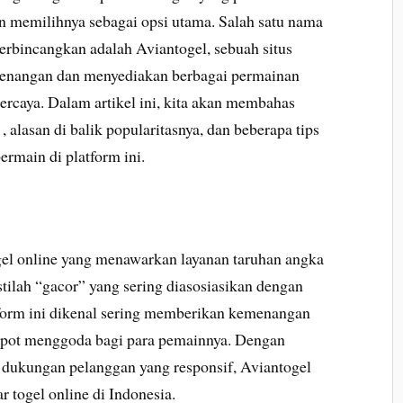
an memilihnya sebagai opsi utama. Salah satu nama
erbincangkan adalah Aviantogel, sebuah situs
menangan dan menyediakan berbagai permainan
percaya. Dalam artikel ini, kita akan membahas
, alasan di balik popularitasnya, dan beberapa tips
rmain di platform ini.
ogel online yang menawarkan layanan taruhan angka
stilah “gacor” yang sering diasosiasikan dengan
orm ini dikenal sering memberikan kemenangan
ckpot menggoda bagi para pemainnya. Dengan
dukungan pelanggan yang responsif, Aviantogel
 togel online di Indonesia.