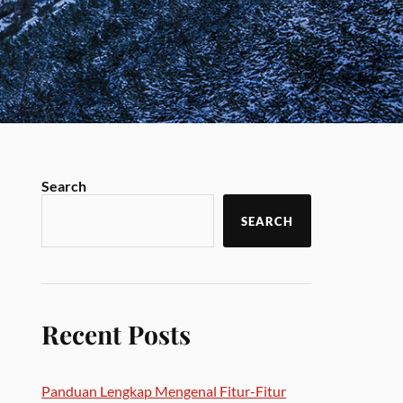
Search
SEARCH
Recent Posts
Panduan Lengkap Mengenal Fitur-Fitur