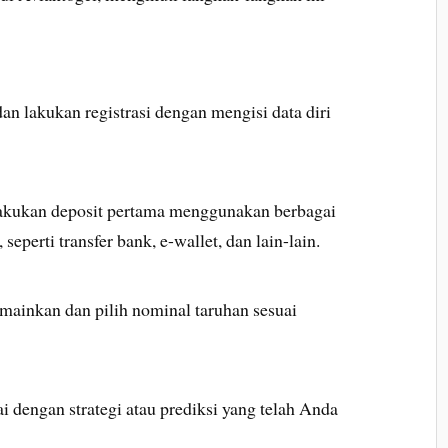
an lakukan registrasi dengan mengisi data diri
 lakukan deposit pertama menggunakan berbagai
eperti transfer bank, e-wallet, dan lain-lain.
imainkan dan pilih nominal taruhan sesuai
dengan strategi atau prediksi yang telah Anda