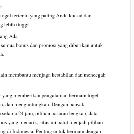
i
togel tertentu yang paling Anda kuasai dan
g lebih tinggi.
yang Ada
 semua bonus dan promosi yang diberikan untuk
a.
ermain membantu menjaga kestabilan dan mencegah
r yang memberikan pengalaman bermain togel
an, dan menguntungkan. Dengan banyak
 selama 24 jam, pilihan pasaran lengkap, data
nus yang menarik, situs ini patut menjadi pilihan
ing di Indonesia. Penting untuk bermain dengan