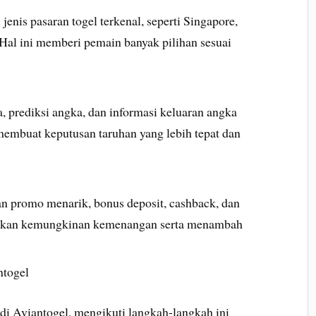
enis pasaran togel terkenal, seperti Singapore,
Hal ini memberi pemain banyak pilihan sesuai
a, prediksi angka, dan informasi keluaran angka
embuat keputusan taruhan yang lebih tepat dan
n promo menarik, bonus deposit, cashback, dan
tkan kemungkinan kemenangan serta menambah
ntogel
i Aviantogel, mengikuti langkah-langkah ini