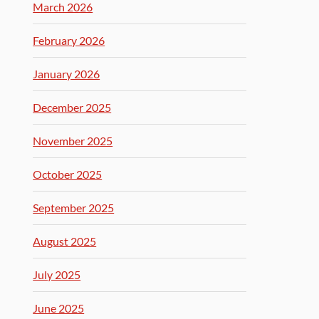
March 2026
February 2026
January 2026
December 2025
November 2025
October 2025
September 2025
August 2025
July 2025
June 2025