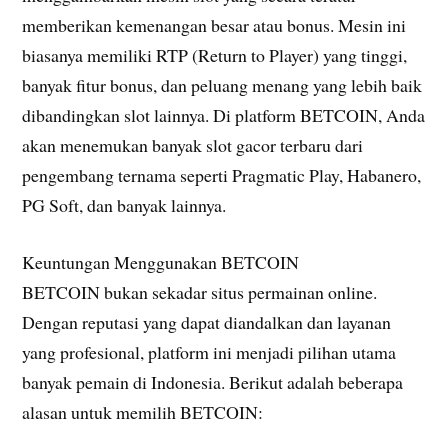
memberikan kemenangan besar atau bonus. Mesin ini
biasanya memiliki RTP (Return to Player) yang tinggi,
banyak fitur bonus, dan peluang menang yang lebih baik
dibandingkan slot lainnya. Di platform BETCOIN, Anda
akan menemukan banyak slot gacor terbaru dari
pengembang ternama seperti Pragmatic Play, Habanero,
PG Soft, dan banyak lainnya.
Keuntungan Menggunakan BETCOIN
BETCOIN bukan sekadar situs permainan online.
Dengan reputasi yang dapat diandalkan dan layanan
yang profesional, platform ini menjadi pilihan utama
banyak pemain di Indonesia. Berikut adalah beberapa
alasan untuk memilih BETCOIN: