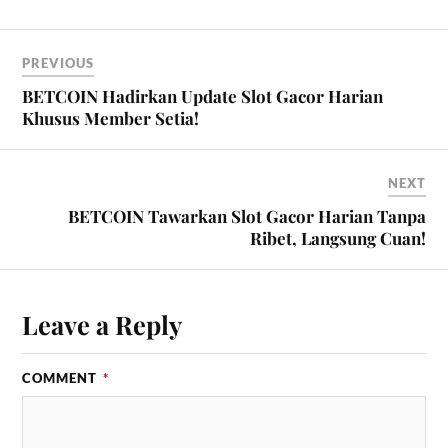
PREVIOUS
BETCOIN Hadirkan Update Slot Gacor Harian
Khusus Member Setia!
NEXT
BETCOIN Tawarkan Slot Gacor Harian Tanpa
Ribet, Langsung Cuan!
Leave a Reply
COMMENT
*