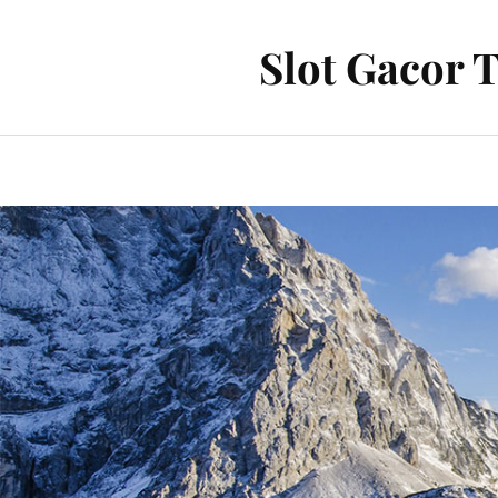
Slot Gacor 