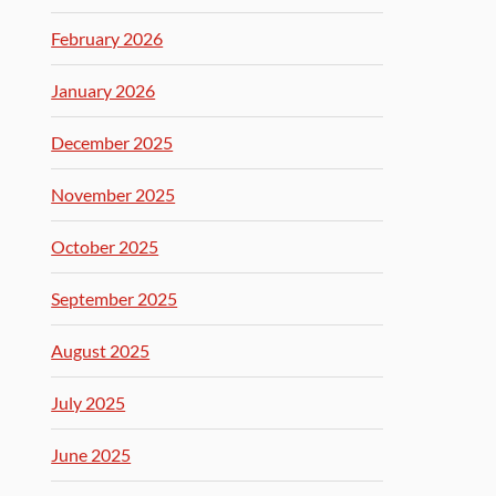
February 2026
January 2026
December 2025
November 2025
October 2025
September 2025
August 2025
July 2025
June 2025