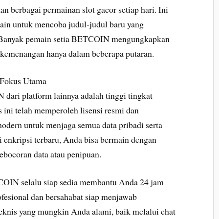
berbagai permainan slot gacor setiap hari. Ini
in untuk mencoba judul-judul baru yang
. Banyak pemain setia BETCOIN mengungkapkan
kemenangan hanya dalam beberapa putaran.
 Fokus Utama
ri platform lainnya adalah tinggi tingkat
s ini telah memperoleh lisensi resmi dan
dern untuk menjaga semua data pribadi serta
 enkripsi terbaru, Anda bisa bermain dengan
kebocoran data atau penipuan.
TCOIN selalu siap sedia membantu Anda 24 jam
ofesional dan bersahabat siap menjawab
eknis yang mungkin Anda alami, baik melalui chat