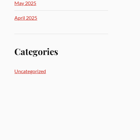
May 2025
April 2025
Categories
Uncategorized