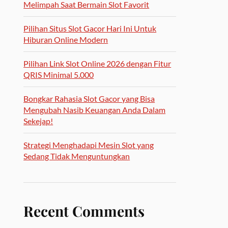
Melimpah Saat Bermain Slot Favorit
Pilihan Situs Slot Gacor Hari Ini Untuk
Hiburan Online Modern
Pilihan Link Slot Online 2026 dengan Fitur
QRIS Minimal 5.000
Bongkar Rahasia Slot Gacor yang Bisa
Mengubah Nasib Keuangan Anda Dalam
Sekejap!
Strategi Menghadapi Mesin Slot yang
Sedang Tidak Menguntungkan
Recent Comments