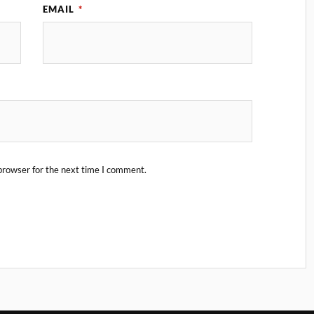
EMAIL
*
browser for the next time I comment.