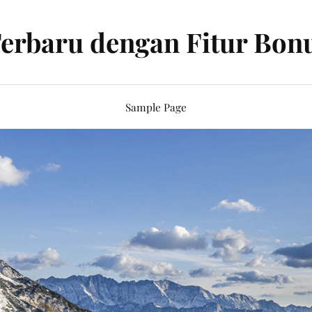
Terbaru dengan Fitur Bo
Sample Page