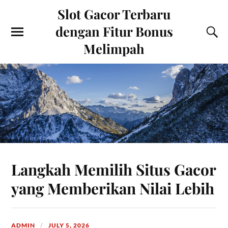
Slot Gacor Terbaru
dengan Fitur Bonus
Melimpah
Langkah Memilih Situs Gacor
yang Memberikan Nilai Lebih
ADMIN
JULY 5, 2026