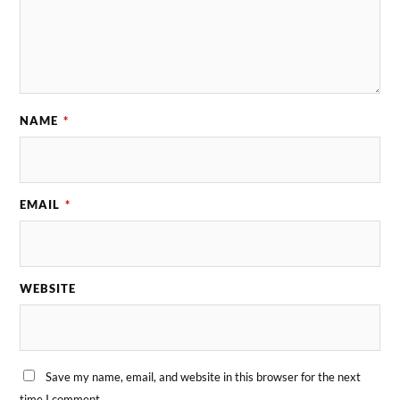
NAME
*
EMAIL
*
WEBSITE
Save my name, email, and website in this browser for the next
time I comment.