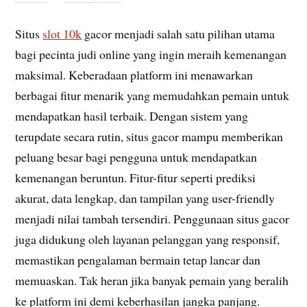
Situs
slot 10k
gacor menjadi salah satu pilihan utama
bagi pecinta judi online yang ingin meraih kemenangan
maksimal. Keberadaan platform ini menawarkan
berbagai fitur menarik yang memudahkan pemain untuk
mendapatkan hasil terbaik. Dengan sistem yang
terupdate secara rutin, situs gacor mampu memberikan
peluang besar bagi pengguna untuk mendapatkan
kemenangan beruntun. Fitur-fitur seperti prediksi
akurat, data lengkap, dan tampilan yang user-friendly
menjadi nilai tambah tersendiri. Penggunaan situs gacor
juga didukung oleh layanan pelanggan yang responsif,
memastikan pengalaman bermain tetap lancar dan
memuaskan. Tak heran jika banyak pemain yang beralih
ke platform ini demi keberhasilan jangka panjang.