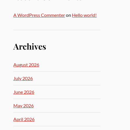
A WordPress Commenter
on
Hello world!
Archives
August 2026
July 2026
June 2026
May 2026
April 2026