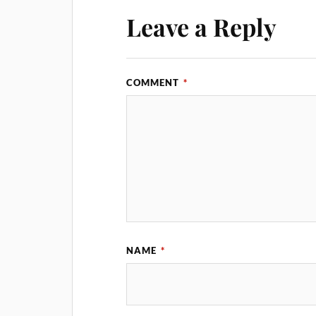
Leave a Reply
COMMENT
*
NAME
*