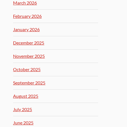
March 2026
February 2026
January 2026
December 2025
November 2025
October 2025
September 2025
August 2025
July 2025
June 2025