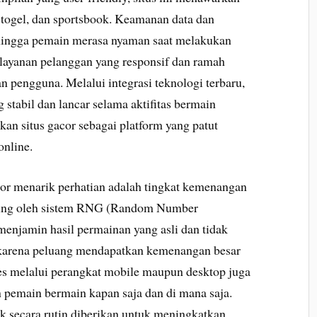
, togel, dan sportsbook. Keamanan data dan
sehingga pemain merasa nyaman saat melakukan
 layanan pelanggan yang responsif dan ramah
n pengguna. Melalui integrasi teknologi terbaru,
stabil dan lancar selama aktifitas bermain
an situs gacor sebagai platform yang patut
online.
or menarik perhatian adalah tingkat kemenangan
ukung oleh sistem RNG (Random Number
 menjamin hasil permainan yang asli dan tidak
karena peluang mendapatkan kemenangan besar
es melalui perangkat mobile maupun desktop juga
pemain bermain kapan saja dan di mana saja.
 secara rutin diberikan untuk meningkatkan