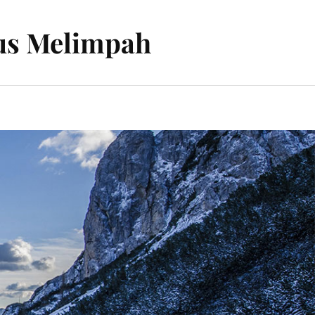
nus Melimpah