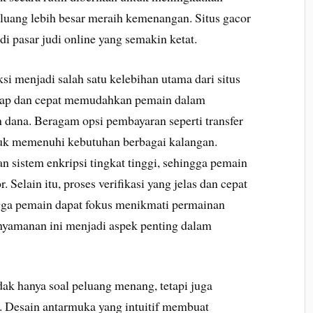
uang lebih besar meraih kemenangan. Situs gacor
 di pasar judi online yang semakin ketat.
 menjadi salah satu kelebihan utama dari situs
gkap dan cepat memudahkan pemain dalam
dana. Beragam opsi pembayaran seperti transfer
ntuk memenuhi kebutuhan berbagai kalangan.
n sistem enkripsi tingkat tinggi, sehingga pemain
. Selain itu, proses verifikasi yang jelas dan cepat
gga pemain dapat fokus menikmati permainan
nyamanan ini menjadi aspek penting dalam
dak hanya soal peluang menang, tetapi juga
 Desain antarmuka yang intuitif membuat