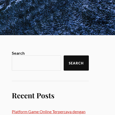
Search
SEARCH
Recent Posts
Platform Game Online Terpercaya dengan