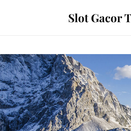
Slot Gacor 